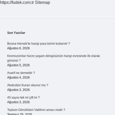
https://fudek.com.tr
Sitemap
Sidebar
Son Yazılar
Bosna-Hersek’te hangi para birimi kullanılır ?
Ağustos 6, 2026
Kromozomlar hücre yaşam döngüsünün hangi evresinde ilk olarak
görünür ?
Ağustos 5, 2026
Avarif ne demektir ?
Ağustos 4, 2026
Abdestsiz Kuran okunur mu ?
Ağustos 3, 2026
45 sayısı tek mi çift mi ?
Ağustos 3, 2026
Toplum Gönüllüleri Vakfının amacı nedir ?
Temmuz 29, 2026