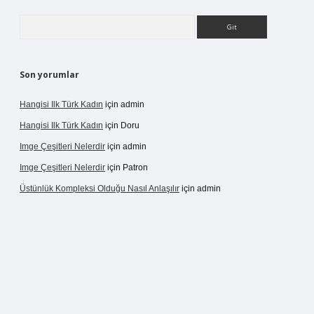
Arama
Son yorumlar
Hangisi Ilk Türk Kadın
için
admin
Hangisi Ilk Türk Kadın
için
Doru
Imge Çeşitleri Nelerdir
için
admin
Imge Çeşitleri Nelerdir
için
Patron
Üstünlük Kompleksi Olduğu Nasıl Anlaşılır
için
admin
 giriş
https://betexpergiris.casino/
betexpergir.net