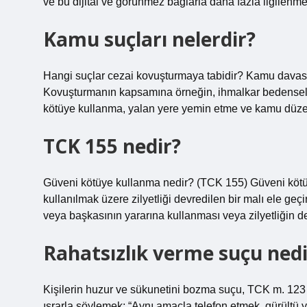
ve bu dijital ve görünmez bağlarla daha fazla ilgilenme
Kamu suçları nelerdir?
Hangi suçlar cezai kovuşturmaya tabidir? Kamu davası aç
Kovuşturmanın kapsamına örneğin, ihmalkar bedensel zar
kötüye kullanma, yalan yere yemin etme ve kamu düzen
TCK 155 nedir?
Güveni kötüye kullanma nedir? (TCK 155) Güveni kötüy
kullanılmak üzere zilyetliği devredilen bir malı ele geçi
veya başkasının yararına kullanması veya zilyetliğin de
Rahatsızlık verme suçu nedi
Kişilerin huzur ve sükunetini bozma suçu, TCK m. 123
ısrarla söylemek; “Aynı amaçla telefon etmek, gürültü 