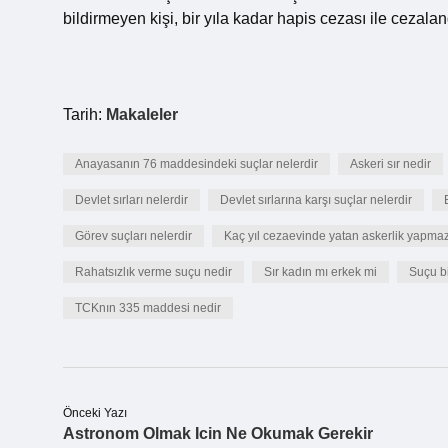
bildirmeyen kişi, bir yıla kadar hapis cezası ile cezalandı
Tarih:
Makaleler
Anayasanın 76 maddesindeki suçlar nelerdir
Askeri sır nedir
Devlet sırları nelerdir
Devlet sırlarına karşı suçlar nelerdir
Görev suçları nelerdir
Kaç yıl cezaevinde yatan askerlik yapma
Rahatsızlık verme suçu nedir
Sır kadın mı erkek mi
Suçu b
TCKnın 335 maddesi nedir
Önceki Yazı
Astronom Olmak Icin Ne Okumak Gerekir