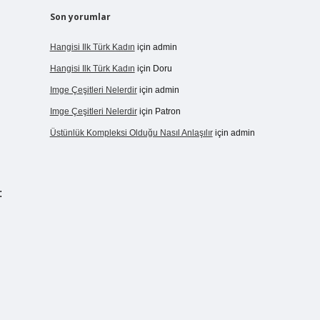
Son yorumlar
Hangisi Ilk Türk Kadın
için
admin
Hangisi Ilk Türk Kadın
için
Doru
Imge Çeşitleri Nelerdir
için
admin
Imge Çeşitleri Nelerdir
için
Patron
Üstünlük Kompleksi Olduğu Nasıl Anlaşılır
için
admin
: