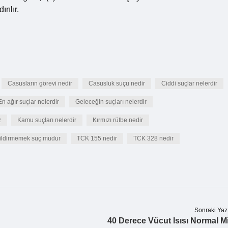
rılır.
Casusların görevi nedir
Casusluk suçu nedir
Ciddi suçlar nelerdir
En ağır suçlar nelerdir
Geleceğin suçları nelerdir
z
Kamu suçları nelerdir
Kırmızı rütbe nedir
ildirmemek suç mudur
TCK 155 nedir
TCK 328 nedir
Sonraki Yaz
40 Derece Vücut Isısı Normal M