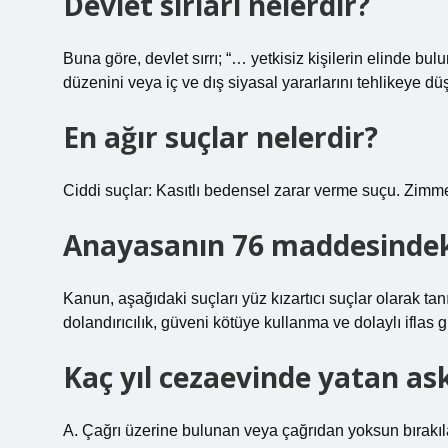
Devlet sırları nelerdir?
Buna göre, devlet sırrı; “… yetkisiz kişilerin elinde bul
düzenini veya iç ve dış siyasal yararlarını tehlikeye düş
En ağır suçlar nelerdir?
Ciddi suçlar: Kasıtlı bedensel zarar verme suçu. Zimme
Anayasanın 76 maddesindeki
Kanun, aşağıdaki suçları yüz kızartıcı suçlar olarak tanı
dolandırıcılık, güveni kötüye kullanma ve dolaylı iflas g
Kaç yıl cezaevinde yatan as
A. Çağrı üzerine bulunan veya çağrıdan yoksun bırakıla