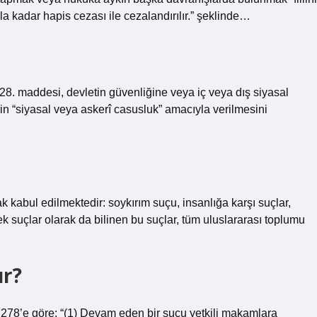
la kadar hapis cezası ile cezalandırılır.” şeklinde…
. maddesi, devletin güvenliğine veya iç veya dış siyasal
erin “siyasal veya askerî casusluk” amacıyla verilmesini
k kabul edilmektedir: soykırım suçu, insanlığa karşı suçlar,
ek suçlar olarak da bilinen bu suçlar, tüm uluslararası toplumu
ur?
278’e göre; “(1) Devam eden bir suçu yetkili makamlara