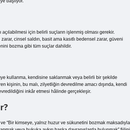
ye başlıyor.
ılabilmesi için belirli suçların işlenmiş olması gerekir.
ar, cinsel saldırı, basit ama kasıtlı bedensel zarar, güveni
ini bozma gibi tüm suçlar dahildir.
e kullanma, kendisine saklanmak veya belirli bir şekilde
ren kişinin, bu malı, zilyetliğin devredilme amacı dışında, kendi
vredildiğini inkâr etmesi hâlinde gerçekleşir.
r?
 ve “Bir kimseye, yalnız huzur ve sükunetini bozmak maksadıyla
yapmak veya hukuka aykırı başka davranışlarda bulunmak” fiilini