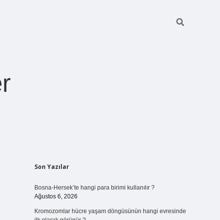
r
Sidebar
Son Yazılar
ilbet giriş
Bosna-Hersek’te hangi para birimi kullanılır ?
Ağustos 6, 2026
Kromozomlar hücre yaşam döngüsünün hangi evresinde