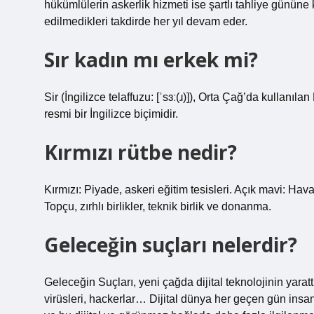
hükümlülerin askerlik hizmeti ise şartlı tahliye gününe k
edilmedikleri takdirde her yıl devam eder.
Sır kadın mı erkek mi?
Sir (İngilizce telaffuzu: [ˈsɜː(ɹ)]), Orta Çağ’da kullanı
resmi bir İngilizce biçimidir.
Kırmızı rütbe nedir?
Kırmızı: Piyade, askeri eğitim tesisleri. Açık mavi: Hava
Topçu, zırhlı birlikler, teknik birlik ve donanma.
Geleceğin suçları nelerdir?
Geleceğin Suçları, yeni çağda dijital teknolojinin yarattı
virüsleri, hackerlar… Dijital dünya her geçen gün insa