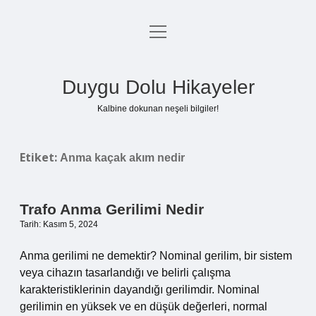
menüyü
Anasayfa
aç
Gizlilik Politikası
Duygu Dolu Hikayeler
Yasal Uyarı
Kalbine dokunan neşeli bilgiler!
Hakkımızda
Etiket:
Anma kaçak akım nedir
Trafo Anma Gerilimi Nedir
Tarih: Kasım 5, 2024
Anma gerilimi ne demektir? Nominal gerilim, bir sistem
veya cihazın tasarlandığı ve belirli çalışma
karakteristiklerinin dayandığı gerilimdir. Nominal
gerilimin en yüksek ve en düşük değerleri, normal