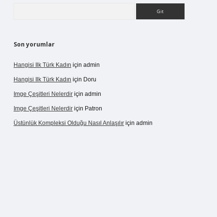
Arama
Son yorumlar
Hangisi Ilk Türk Kadın
için
admin
Hangisi Ilk Türk Kadın
için
Doru
Imge Çeşitleri Nelerdir
için
admin
Imge Çeşitleri Nelerdir
için
Patron
Üstünlük Kompleksi Olduğu Nasıl Anlaşılır
için
admin
rgir.net