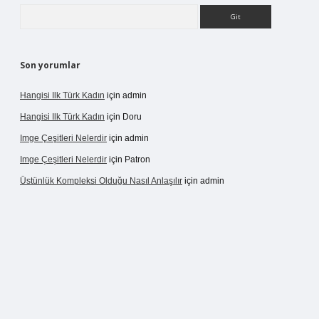
Arama
Son yorumlar
Hangisi Ilk Türk Kadın
için
admin
Hangisi Ilk Türk Kadın
için
Doru
Imge Çeşitleri Nelerdir
için
admin
Imge Çeşitleri Nelerdir
için
Patron
Üstünlük Kompleksi Olduğu Nasıl Anlaşılır
için
admin
ergir.net