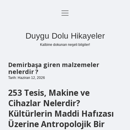
menüyü
Anasayfa
aç
Gizlilik Politikası
Duygu Dolu Hikayeler
Yasal Uyarı
Kalbine dokunan neşeli bilgiler!
Hakkımızda
Demirbaşa giren malzemeler
nelerdir ?
Tarih: Haziran 12, 2026
253 Tesis, Makine ve
Cihazlar Nelerdir?
Kültürlerin Maddi Hafızası
Üzerine Antropolojik Bir