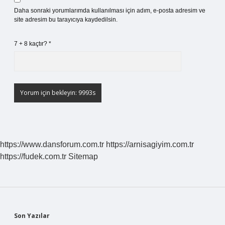
Daha sonraki yorumlarımda kullanılması için adım, e-posta adresim ve
site adresim bu tarayıcıya kaydedilsin.
7 + 8 kaçtır?
*
https://www.dansforum.com.tr
https://arnisagiyim.com.tr
https://fudek.com.tr
Sitemap
Sidebar
Son Yazılar