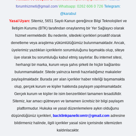
forumhizmeti@gmail.com
Whatsapp: 0262 606 0 726
Telegram:
@karabul
Yasal Uyarı:
Sitemiz, 5651 Sayılı Kanun gereğince Bilgi Teknolojileri ve
İletişim Kurumu (BTK) tarafından onaylanmış bir Yer Sağlayıcı olarak
hizmet vermektedir. Bu nedenle, sitedeki içerikleri proaktif olarak
denetleme veya araştırma yükümlülüğümüz bulunmamaktadır. Ancak,
üyelerimiz yazdıkları içeriklerin sorumluluğunu taşımakta olup, siteye
üye olarak bu sorumluluğu kabul etmiş sayılırlar. Bu internet sitesi,
herhangi bir marka, kurum veya şahıs şirketi ile hiçbir bağlantısı
bulunmamaktadır. Sitede yalnızca kendi hazırladığımız makaleler
paylaşılmaktadır. Burada yer alan içerikler haber niteliği taşımamakta
olup, gerçek kurum ve kişiler hakkında paylaşım yapılmamaktadır.
Gerçek kurum ve kişiler ile isim benzerlikleri tamamen tesadüfidir.
Sitemiz, kar amacı gütmeyen ve tamamen ücretsiz bir bilgi paylaşım
platformudur. Hukuka ve yasal düzenlemelere aykırı olduğunu
düşündüğünüz içerikleri,
backlinkpanelicomtr@gmail.com
adresine
bildirmeniz halinde, ilgili içerikler yasal süre içerisinde sitemizden
kaldırılacaktır.