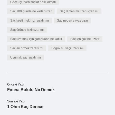
Gece uyurken saçlar nasıl olmalı
Saç 100 günde ne kadar uzar
Saç dipten mi uzar uçtan mı
Saç kestirmek hızlı uzatır mı
Saç neden yavaş uzar
Saç örünce hızlı uzar mı
Saç uzatmak için şampuana ne katılır
Saçı en çok ne uzatır
Saçları örmek zararlı mı
Soğuk su saçı uzatır mı
Uyumak saçı uzatır mı
Önceki Yazı
Fırtına Bulutu Ne Demek
Sonraki Yazı
1 Ohm Kaç Derece