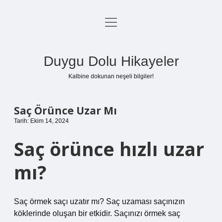
menüyü
Anasayfa
aç
Gizlilik Politikası
Duygu Dolu Hikayeler
Yasal Uyarı
Kalbine dokunan neşeli bilgiler!
Hakkımızda
Saç Örünce Uzar Mı
Tarih: Ekim 14, 2024
Saç örünce hızlı uzar
mı?
Saç örmek saçı uzatır mı? Saç uzaması saçınızın
köklerinde oluşan bir etkidir. Saçınızı örmek saç