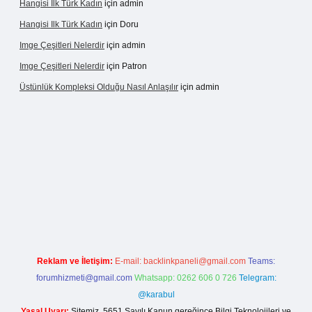
Hangisi Ilk Türk Kadın
için
admin
Hangisi Ilk Türk Kadın
için
Doru
Imge Çeşitleri Nelerdir
için
admin
Imge Çeşitleri Nelerdir
için
Patron
Üstünlük Kompleksi Olduğu Nasıl Anlaşılır
için
admin
ttps://betexpergiris.casino/
betexpergir.net
Reklam ve İletişim:
E-mail:
backlinkpaneli@gmail.com
Teams:
forumhizmeti@gmail.com
Whatsapp: 0262 606 0 726
Telegram:
@karabul
Yasal Uyarı:
Sitemiz, 5651 Sayılı Kanun gereğince Bilgi Teknolojileri ve