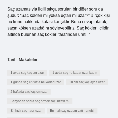
Saç uzamasıyla ilgili sıkça sorulan bir diğer soru da
şudur: “Saç kökten mi yoksa uçtan mı uzar?” Birçok kişi
bu konu hakkında kafası karışıktır. Buna cevap olarak,
saçın kökten uzadığını söyleyebiliriz. Saç kökleri, cildin
altında bulunan saç kökleri tarafından üretilir.
Tarih:
Makaleler
1 ayda saç kaç cm uzar
1 ayda saç ne kadar uzar kadın
1 günde saç en fazla ne kadar uzar
10 cm saç kaç ayda uzar
2 haftada saç kaç cm uzar
Banyodan sonra saç örmek saçı uzatır mı
En hızlı saç nasıl uzar
En hızlı saç uzatan yağ hangisi