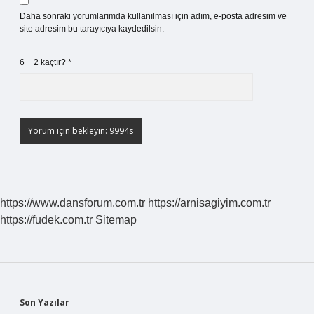
Daha sonraki yorumlarımda kullanılması için adım, e-posta adresim ve
site adresim bu tarayıcıya kaydedilsin.
6 + 2 kaçtır?
*
https://www.dansforum.com.tr
https://arnisagiyim.com.tr
https://fudek.com.tr
Sitemap
Sidebar
Son Yazılar