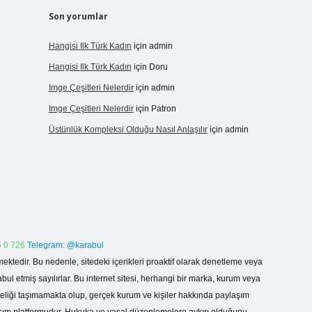
Son yorumlar
Hangisi Ilk Türk Kadın
için
admin
Hangisi Ilk Türk Kadın
için
Doru
Imge Çeşitleri Nelerdir
için
admin
Imge Çeşitleri Nelerdir
için
Patron
Üstünlük Kompleksi Olduğu Nasıl Anlaşılır
için
admin
 0 726
Telegram: @karabul
ektedir. Bu nedenle, sitedeki içerikleri proaktif olarak denetleme veya
 etmiş sayılırlar. Bu internet sitesi, herhangi bir marka, kurum veya
niteliği taşımamakta olup, gerçek kurum ve kişiler hakkında paylaşım