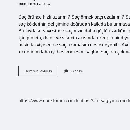
Tarih: Ekim 14, 2024
Saç örünce hızlı uzar mı? Saç örmek saçı uzatır mı? Sa
saç köklerinin gelişimine doğrudan katkıda bulunmasa 
Bu faydalar sayesinde saçınızın daha güçlü uzadığını g
için protein, demir ve vitamin açısından zengin bir diyet
besin takviyeleri de saç uzamasını destekleyebilir. Ayr
köklerinin daha iyi beslenmesini sağlar. Saçı en çok ne 
Saç
Devamını okuyun
8 Yorum
Örünce
Uzar
Mı
https://www.dansforum.com.tr
https://arnisagiyim.com.t