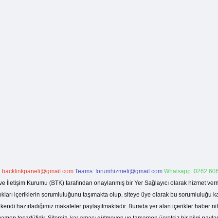
:
backlinkpaneli@gmail.com
Teams:
forumhizmeti@gmail.com
Whatsapp: 0262 606
ve İletişim Kurumu (BTK) tarafından onaylanmış bir Yer Sağlayıcı olarak hizmet verm
rı içeriklerin sorumluluğunu taşımakta olup, siteye üye olarak bu sorumluluğu kabul
a kendi hazırladığımız makaleler paylaşılmaktadır. Burada yer alan içerikler haber 