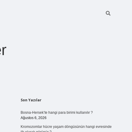
r
Sidebar
Son Yazılar
ilbet giriş
https://betexpergiris.casino/
betexpergir.net
Bosna-Hersek’te hangi para birimi kullanılır ?
Ağustos 6, 2026
Kromozomlar hücre yaşam döngüsünün hangi evresinde