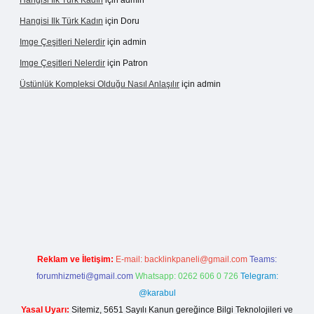
Hangisi Ilk Türk Kadın
için
admin
Hangisi Ilk Türk Kadın
için
Doru
Imge Çeşitleri Nelerdir
için
admin
Imge Çeşitleri Nelerdir
için
Patron
Üstünlük Kompleksi Olduğu Nasıl Anlaşılır
için
admin
 giriş
https://betexpergiris.casino/
betexpergir.net
Reklam ve İletişim:
E-mail:
backlinkpaneli@gmail.com
Teams:
forumhizmeti@gmail.com
Whatsapp: 0262 606 0 726
Telegram:
@karabul
Yasal Uyarı:
Sitemiz, 5651 Sayılı Kanun gereğince Bilgi Teknolojileri ve