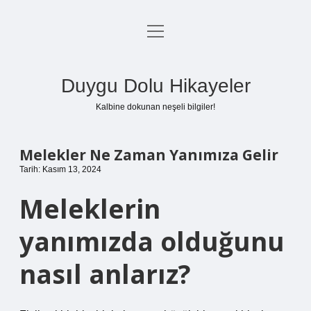
menüyü
Anasayfa
aç
Gizlilik Politikası
Duygu Dolu Hikayeler
Yasal Uyarı
Kalbine dokunan neşeli bilgiler!
Hakkımızda
Melekler Ne Zaman Yanımıza Gelir
Tarih: Kasım 13, 2024
Meleklerin
yanımızda olduğunu
nasıl anlarız?