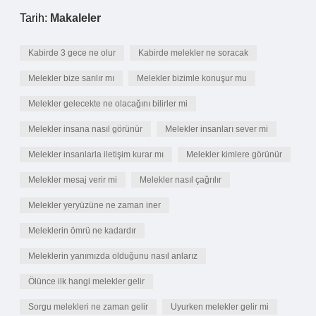
Tarih:
Makaleler
Kabirde 3 gece ne olur
Kabirde melekler ne soracak
Melekler bize sarılır mı
Melekler bizimle konuşur mu
Melekler gelecekte ne olacağını bilirler mi
Melekler insana nasıl görünür
Melekler insanları sever mi
Melekler insanlarla iletişim kurar mı
Melekler kimlere görünür
Melekler mesaj verir mi
Melekler nasıl çağrılır
Melekler yeryüzüne ne zaman iner
Meleklerin ömrü ne kadardır
Meleklerin yanımızda olduğunu nasıl anlarız
Ölünce ilk hangi melekler gelir
Sorgu melekleri ne zaman gelir
Uyurken melekler gelir mi