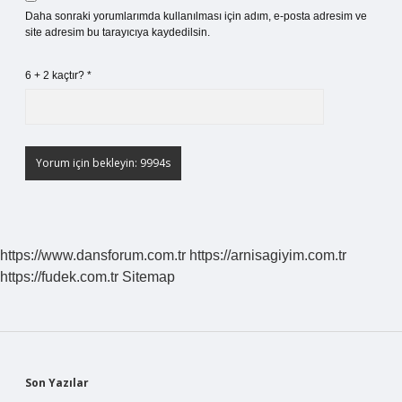
Daha sonraki yorumlarımda kullanılması için adım, e-posta adresim ve
site adresim bu tarayıcıya kaydedilsin.
6 + 2 kaçtır?
*
https://www.dansforum.com.tr
https://arnisagiyim.com.tr
https://fudek.com.tr
Sitemap
Sidebar
Son Yazılar