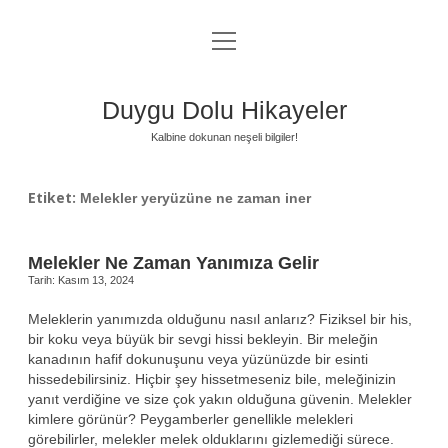
menüyü
Anasayfa
aç
Gizlilik Politikası
Duygu Dolu Hikayeler
Yasal Uyarı
Kalbine dokunan neşeli bilgiler!
Hakkımızda
Etiket:
Melekler yeryüzüne ne zaman iner
Melekler Ne Zaman Yanımıza Gelir
Tarih: Kasım 13, 2024
Meleklerin yanımızda olduğunu nasıl anlarız? Fiziksel bir his,
bir koku veya büyük bir sevgi hissi bekleyin. Bir meleğin
kanadının hafif dokunuşunu veya yüzünüzde bir esinti
hissedebilirsiniz. Hiçbir şey hissetmeseniz bile, meleğinizin
yanıt verdiğine ve size çok yakın olduğuna güvenin. Melekler
kimlere görünür? Peygamberler genellikle melekleri
görebilirler, melekler melek olduklarını gizlemediği sürece.