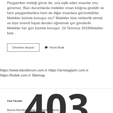
Peygamber meleği görse de, ona eşlik eden insanlar onu
göremez. Bazı durumlarda melekler insan kılığına girebilir ve
hem peygamberlere hem de diğer insanlara görünebilirler.
Melekler bizimle konuşur mu? Melekler bize rehberlik etmek
ve bize önemli hayat dersleri öğretmek için gönderilir.
Melekler her gün bizimle konuşur. 24 Temmuz 2016Melekler
bize…
Melekler
Devamını okuyun
Yorum Bırak
Ne
Zaman
Yanımıza
Gelir
https://www.dansforum.com.tr
https://arnisagiyim.com.tr
https://fudek.com.tr
Sitemap
403
Sidebar
Son Yazılar
Bosna-Hersek’te hangi para birimi kullanılır ?