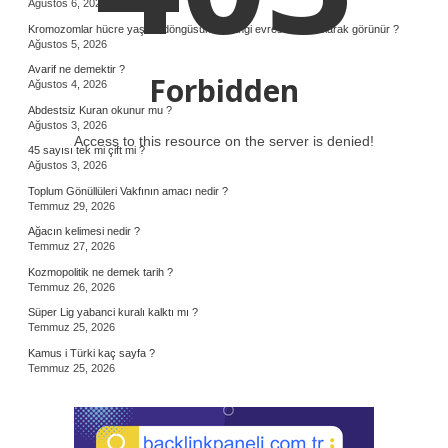
Ağustos 6, 2026
Kromozomlar hücre yaşam döngüsünün hangi evresinde ilk olarak görünür ?
Ağustos 5, 2026
Avarif ne demektir ?
Forbidden
Ağustos 4, 2026
Abdestsiz Kuran okunur mu ?
Ağustos 3, 2026
Access to this resource on the server is denied!
45 sayısı tek mi çift mi ?
Ağustos 3, 2026
Toplum Gönüllüleri Vakfının amacı nedir ?
Temmuz 29, 2026
Ağacın kelimesi nedir ?
Temmuz 27, 2026
Kozmopolitik ne demek tarih ?
Temmuz 26, 2026
Süper Lig yabanci kuralı kalktı mı ?
Temmuz 25, 2026
Kamus i Türki kaç sayfa ?
Temmuz 25, 2026