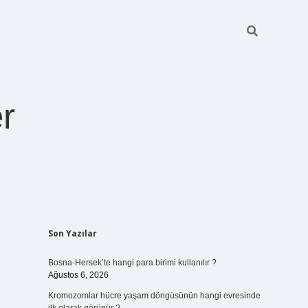
r
Sidebar
Son Yazılar
ilbet giriş
Bosna-Hersek’te hangi para birimi kullanılır ?
Ağustos 6, 2026
Kromozomlar hücre yaşam döngüsünün hangi evresinde