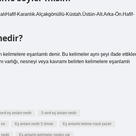
palıHafif-Karanlık.Alçakgönüllü-Küstah.Üstün-Alt.Arka-Ön.Hafif-
nedir?
n kelimelere eşanlamlı denir. Bu kelimeler aynı şeyi ifade ettikler
 aynı varlığı, nesneyi veya kavramı belirten kelimelere eşanlamlı
sınıf eş anlam nedir
5 sınıf eş anlam nedir
 ne
Eş anlam nedir 5 örnek
Eş anlamlı kelime nasıl yazılır
 nedir
Eş anlamlı kelimeler neden var