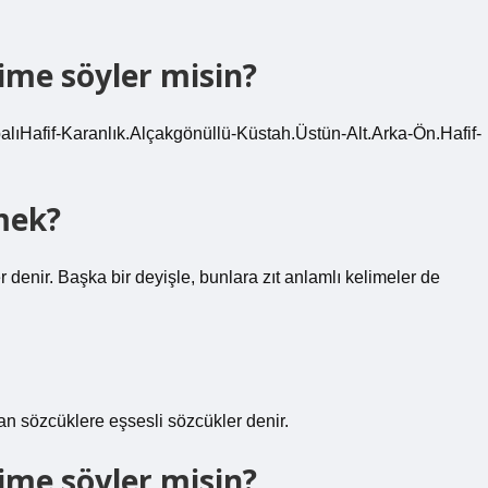
lime söyler misin?
palıHafif-Karanlık.Alçakgönüllü-Küstah.Üstün-Alt.Arka-Ön.Hafif-
mek?
 denir. Başka bir deyişle, bunlara zıt anlamlı kelimeler de
lan sözcüklere eşsesli sözcükler denir.
lime söyler misin?