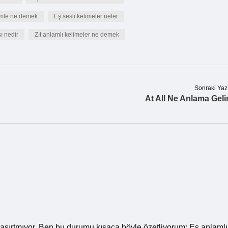
ümle ne demek
Eş sesli kelimeler neler
ı nedir
Zıt anlamlı kelimeler ne demek
Sonraki Yaz
At All Ne Anlama Geli
 şaşırtmıyor. Ben bu durumu kısaca böyle özetliyorum: Eş anlamlı