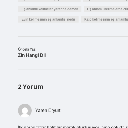
Eş anlamlı kelimeler yarar ne demek
Eş anlamlı kelimelerde c
Evin kelimesinin eş anlamlısı nedir
Kalp kelimesinin eş anlamlıs
Önceki Yazı
Zin Hangi Dil
2 Yorum
Yaren Eryurt
İlk paragraflar hafif bir merak oluşturuyor, ama çok da