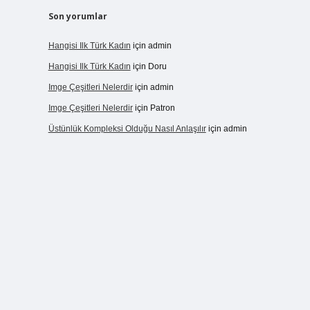
Son yorumlar
Hangisi Ilk Türk Kadın
için
admin
Hangisi Ilk Türk Kadın
için
Doru
Imge Çeşitleri Nelerdir
için
admin
Imge Çeşitleri Nelerdir
için
Patron
Üstünlük Kompleksi Olduğu Nasıl Anlaşılır
için
admin