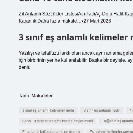
Zıt Anlamlı Sözcükler ListesiAcı-TatlıAç-Dolu.Hafif-Ka
Karanlık.Daha fazla makale…•27 Mart 2023
3 sınıf eş anlamlı kelimeler 
Yazılışı ve telaffuzu farklı olan ancak aynı anlama gele
için birbirinin yerine kullanılabilir. Başka bir deyişle,
denir.
Tarih:
Makaleler
3 sınıf eş anlamlı kelimeler nedir
3 sınıf eş anlamlı nedir
4 
Bana 10 tane zıt anlamlı kelime söyler misin
Doğanın eş anlamı
Eş anlamlı kelimeler çeşit ne demek
Eş anlamlı kelimeler cevap