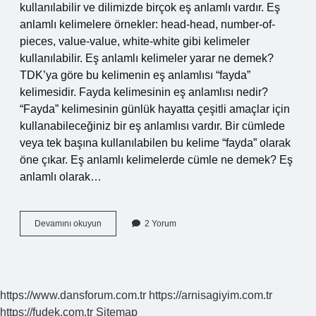
kullanılabilir ve dilimizde birçok eş anlamlı vardır. Eş
anlamlı kelimelere örnekler: head-head, number-of-
pieces, value-value, white-white gibi kelimeler
kullanılabilir. Eş anlamlı kelimeler yarar ne demek?
TDK’ya göre bu kelimenin eş anlamlısı “fayda”
kelimesidir. Fayda kelimesinin eş anlamlısı nedir?
“Fayda” kelimesinin günlük hayatta çeşitli amaçlar için
kullanabileceğiniz bir eş anlamlısı vardır. Bir cümlede
veya tek başına kullanılabilen bu kelime “fayda” olarak
öne çıkar. Eş anlamlı kelimelerde cümle ne demek? Eş
anlamlı olarak…
Eş
Devamını okuyun
2 Yorum
Anlamlılar
Da
Kelime
Ne
Demek
https://www.dansforum.com.tr
https://arnisagiyim.com.tr
https://fudek.com.tr
Sitemap