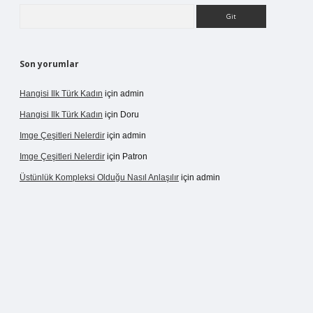
Arama
Son yorumlar
Hangisi Ilk Türk Kadın
için
admin
Hangisi Ilk Türk Kadın
için
Doru
Imge Çeşitleri Nelerdir
için
admin
Imge Çeşitleri Nelerdir
için
Patron
Üstünlük Kompleksi Olduğu Nasıl Anlaşılır
için
admin
ergir.net