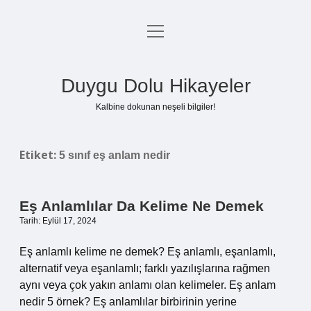
menüyü
Anasayfa
aç
Gizlilik Politikası
Duygu Dolu Hikayeler
Yasal Uyarı
Kalbine dokunan neşeli bilgiler!
Hakkımızda
Etiket:
5 sınıf eş anlam nedir
Eş Anlamlılar Da Kelime Ne Demek
Tarih: Eylül 17, 2024
Eş anlamlı kelime ne demek? Eş anlamlı, eşanlamlı,
alternatif veya eşanlamlı; farklı yazılışlarına rağmen
aynı veya çok yakın anlamı olan kelimeler. Eş anlam
nedir 5 örnek? Eş anlamlılar birbirinin yerine