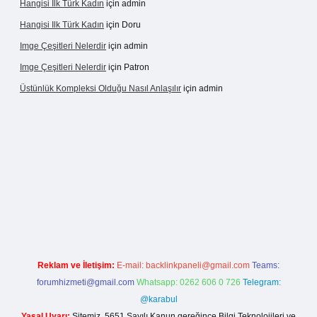
Hangisi Ilk Türk Kadın
için
admin
Hangisi Ilk Türk Kadın
için
Doru
Imge Çeşitleri Nelerdir
için
admin
Imge Çeşitleri Nelerdir
için
Patron
Üstünlük Kompleksi Olduğu Nasıl Anlaşılır
için
admin
giriş
https://betexpergiris.casino/
betexpergir.net
Reklam ve İletişim:
E-mail:
backlinkpaneli@gmail.com
Teams:
forumhizmeti@gmail.com
Whatsapp: 0262 606 0 726
Telegram:
@karabul
Yasal Uyarı:
Sitemiz, 5651 Sayılı Kanun gereğince Bilgi Teknolojileri ve