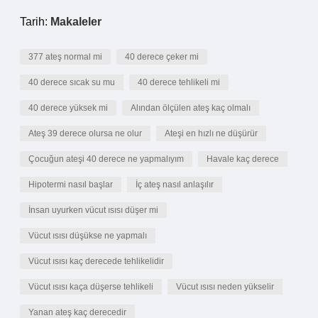
Tarih:
Makaleler
377 ateş normal mi
40 derece çeker mi
40 derece sıcak su mu
40 derece tehlikeli mi
40 derece yüksek mi
Alından ölçülen ateş kaç olmalı
Ateş 39 derece olursa ne olur
Ateşi en hızlı ne düşürür
Çocuğun ateşi 40 derece ne yapmalıyım
Havale kaç derece
Hipotermi nasıl başlar
İç ateş nasıl anlaşılır
İnsan uyurken vücut ısısı düşer mi
Vücut ısısı düşükse ne yapmalı
Vücut ısısı kaç derecede tehlikelidir
Vücut ısısı kaça düşerse tehlikeli
Vücut ısısı neden yükselir
Yanan ateş kaç derecedir