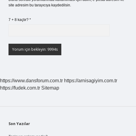
site adresim bu tarayıcıya kaydedilsin.
7 + 8 kaçtır?
*
https://www.dansforum.com.tr
https://arnisagiyim.com.tr
https://fudek.com.tr
Sitemap
Sidebar
Son Yazılar