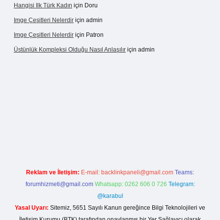
Hangisi Ilk Türk Kadın
için
Doru
Imge Çeşitleri Nelerdir
için
admin
Imge Çeşitleri Nelerdir
için
Patron
Üstünlük Kompleksi Olduğu Nasıl Anlaşılır
için
admin
riş
https://betexpergiris.casino/
betexpergir.net
Reklam ve İletişim:
E-mail:
backlinkpaneli@gmail.com
Teams:
forumhizmeti@gmail.com
Whatsapp: 0262 606 0 726
Telegram:
@karabul
Yasal Uyarı:
Sitemiz, 5651 Sayılı Kanun gereğince Bilgi Teknolojileri ve
İletişim Kurumu (BTK) tarafından onaylanmış bir Yer Sağlayıcı olarak