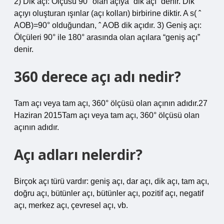
2) Dik açı: Ölçüsü 90° olan açıya “dik açı” denir. Dik
açıyı oluşturan ışınlar (açı kolları) birbirine diktir. A s( ˆ
AOB)=90° olduğundan, ˆ AOB dik açıdır. 3) Geniş açı:
Ölçüleri 90° ile 180° arasında olan açılara “geniş açı”
denir.
360 derece açı adı nedir?
Tam açı veya tam açı, 360° ölçüsü olan açının adıdır.27
Haziran 2015Tam açı veya tam açı, 360° ölçüsü olan
açının adıdır.
Açı adları nelerdir?
Birçok açı türü vardır: geniş açı, dar açı, dik açı, tam açı,
doğru açı, bütünler açı, bütünler açı, pozitif açı, negatif
açı, merkez açı, çevresel açı, vb.