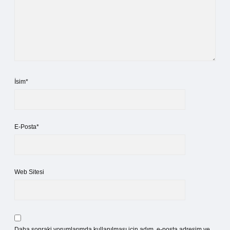
İsim*
E-Posta*
Web Sitesi
Daha sonraki yorumlarımda kullanılması için adım, e-posta adresim ve