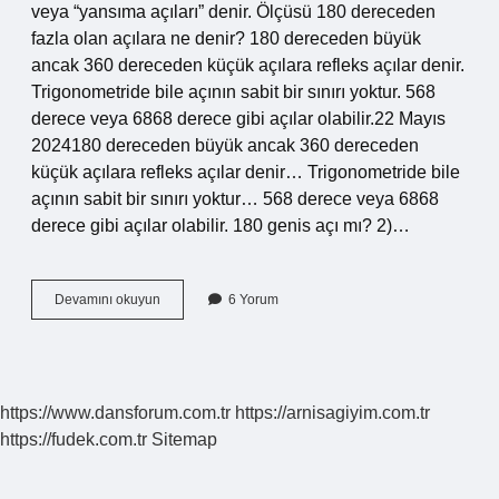
veya “yansıma açıları” denir. Ölçüsü 180 dereceden
fazla olan açılara ne denir? 180 dereceden büyük
ancak 360 dereceden küçük açılara refleks açılar denir.
Trigonometride bile açının sabit bir sınırı yoktur. 568
derece veya 6868 derece gibi açılar olabilir.22 Mayıs
2024180 dereceden büyük ancak 360 dereceden
küçük açılara refleks açılar denir… Trigonometride bile
açının sabit bir sınırı yoktur… 568 derece veya 6868
derece gibi açılar olabilir. 180 genis açı mı? 2)…
180
Devamını okuyun
6 Yorum
Derece
Olan
Açıya
Ne
Denir
https://www.dansforum.com.tr
https://arnisagiyim.com.tr
https://fudek.com.tr
Sitemap