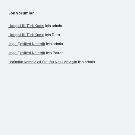
Son yorumlar
Hangisi Ilk Türk Kadın
için
admin
Hangisi Ilk Türk Kadın
için
Doru
Imge Çeşitleri Nelerdir
için
admin
Imge Çeşitleri Nelerdir
için
Patron
Üstünlük Kompleksi Olduğu Nasıl Anlaşılır
için
admin
rgir.net