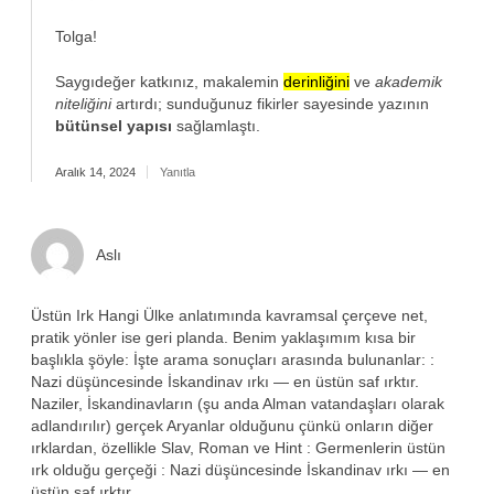
Tolga!
Saygıdeğer katkınız, makalemin
derinliğini
ve
akademik
niteliğini
artırdı; sunduğunuz fikirler sayesinde yazının
bütünsel yapısı
sağlamlaştı.
Aralık 14, 2024
Yanıtla
Aslı
Üstün Irk Hangi Ülke anlatımında kavramsal çerçeve net,
pratik yönler ise geri planda. Benim yaklaşımım kısa bir
başlıkla şöyle: İşte arama sonuçları arasında bulunanlar: :
Nazi düşüncesinde İskandinav ırkı — en üstün saf ırktır.
Naziler, İskandinavların (şu anda Alman vatandaşları olarak
adlandırılır) gerçek Aryanlar olduğunu çünkü onların diğer
ırklardan, özellikle Slav, Roman ve Hint : Germenlerin üstün
ırk olduğu gerçeği : Nazi düşüncesinde İskandinav ırkı — en
üstün saf ırktır.