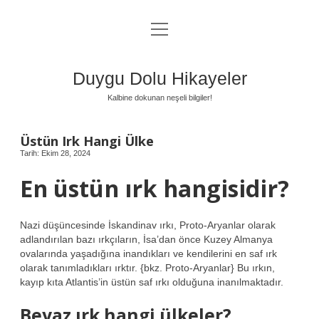
menüyü
Anasayfa
aç
Gizlilik Politikası
Duygu Dolu Hikayeler
Yasal Uyarı
Kalbine dokunan neşeli bilgiler!
Hakkımızda
Üstün Irk Hangi Ülke
Tarih: Ekim 28, 2024
En üstün ırk hangisidir?
Nazi düşüncesinde İskandinav ırkı, Proto-Aryanlar olarak
adlandırılan bazı ırkçıların, İsa’dan önce Kuzey Almanya
ovalarında yaşadığına inandıkları ve kendilerini en saf ırk
olarak tanımladıkları ırktır. {bkz. Proto-Aryanlar} Bu ırkın,
kayıp kıta Atlantis’in üstün saf ırkı olduğuna inanılmaktadır.
Beyaz ırk hangi ülkeler?