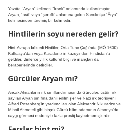
Yazıtta “Aryan” kelimesi “İranlı” anlamında kullanılmıştır.
Aryan, “asil” veya “şerefli” anlamına gelen Sanskritçe “Ārya”
kelimesinden türemiş bir kelimedir.
Hintlilerin soyu nereden gelir?
Hint-Avrupa kökenli Hintliler, Orta Tunç Çağı’nda (MÖ 1600)
Kafkasya’dan veya Karadeniz’in kuzeyinden Hindistan’a
geldiler. Binlerce yıllık kültürel bilgi ve inançları da
beraberlerinde getirdiler.
Gürcüler Aryan mı?
Ancak Almanların ırk sınıflandırmasında Gürcüler, üstün ırk
sayılan Aryan sınıfına dahil edilmişler ve Nazi ırk teorisyeni
Alfred Rosenberg’in yardımcıları olan Aleksandr Nikuradze ve
Mihail Ahmeteli gibi birçok Gürcü bilim adamının Almanya’da
saygı görmesi nedeniyle fazla prestij kaybetmemişlerdir.
Farslar hint mi?