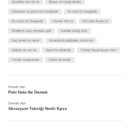
Asyalılar sarı ırk mı
Beyaz ırk hangi ülkeler
Dünyanın en güzel ırkı hangisidir
En eski ırk hangisidir
En üstün ırk hangisidir
Farslar hint mi
Gürcüler Aryan mı
Hintlilerin soyu nereden gelir
İranlılar hangi ırktır
Kaç temel ırk vardır
Kuranda İsrailoğulları üstün mü
Safkan ırk var mı
Sami ırkı kimlerdir
Türkler hangi beyaz ırktır
Türkler hangi irktan
Üstün ırk kimler
Önceki Yazı
Peki Hala Ne Demek
Sonraki Yazı
Akvaryum Tekniği Nedir Kpss