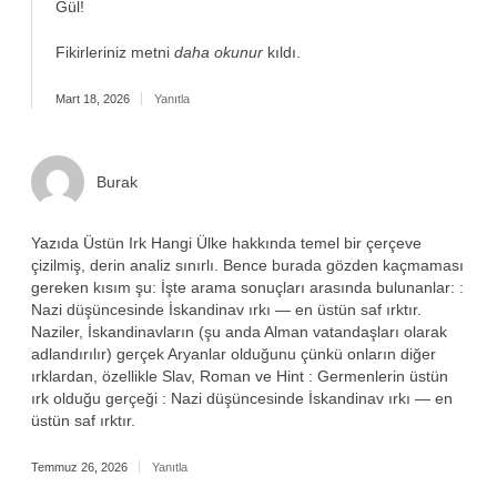
Gül!
Fikirleriniz metni
daha okunur
kıldı.
Mart 18, 2026
Yanıtla
Burak
Yazıda Üstün Irk Hangi Ülke hakkında temel bir çerçeve
çizilmiş, derin analiz sınırlı. Bence burada gözden kaçmaması
gereken kısım şu: İşte arama sonuçları arasında bulunanlar: :
Nazi düşüncesinde İskandinav ırkı — en üstün saf ırktır.
Naziler, İskandinavların (şu anda Alman vatandaşları olarak
adlandırılır) gerçek Aryanlar olduğunu çünkü onların diğer
ırklardan, özellikle Slav, Roman ve Hint : Germenlerin üstün
ırk olduğu gerçeği : Nazi düşüncesinde İskandinav ırkı — en
üstün saf ırktır.
Temmuz 26, 2026
Yanıtla