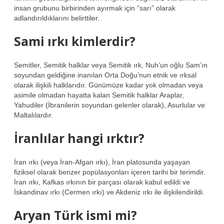
insan grubunu birbirinden ayırmak için “sarı” olarak
adlandırıldıklarını belirttiler.
Sami ırkı kimlerdir?
Semitler, Semitik halklar veya Semitik ırk, Nuh’un oğlu Sam’ın
soyundan geldiğine inanılan Orta Doğu’nun etnik ve ırksal
olarak ilişkili halklarıdır. Günümüze kadar yok olmadan veya
asimile olmadan hayatta kalan Semitik halklar Araplar,
Yahudiler (İbranilerin soyundan gelenler olarak), Asurlular ve
Maltalılardır.
İranlılar hangi ırktır?
İran ırkı (veya İran-Afgan ırkı), İran platosunda yaşayan
fiziksel olarak benzer popülasyonları içeren tarihi bir terimdir.
İran ırkı, Kafkas ırkının bir parçası olarak kabul edildi ve
İskandinav ırkı (Cermen ırkı) ve Akdeniz ırkı ile ilişkilendirildi.
Aryan Türk ismi mi?