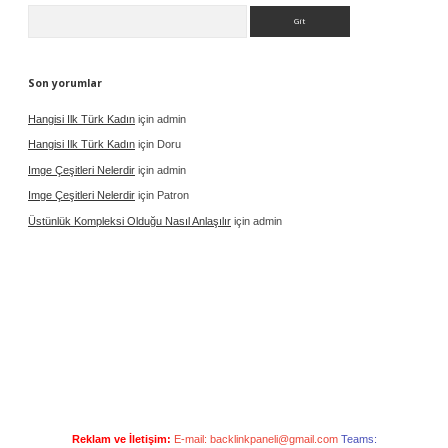
Arama
Son yorumlar
Hangisi Ilk Türk Kadın
için
admin
Hangisi Ilk Türk Kadın
için
Doru
Imge Çeşitleri Nelerdir
için
admin
Imge Çeşitleri Nelerdir
için
Patron
Üstünlük Kompleksi Olduğu Nasıl Anlaşılır
için
admin
Reklam ve İletişim:
E-mail:
backlinkpaneli@gmail.com
Teams: