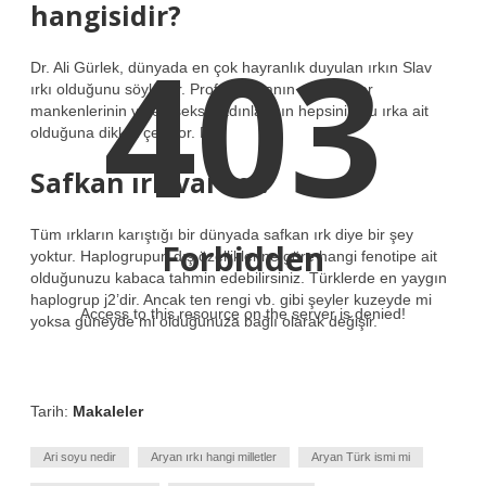
hangisidir?
403
Dr. Ali Gürlek, dünyada en çok hayranlık duyulan ırkın Slav
ırkı olduğunu söylüyor. Prof., dünyanın en popüler
mankenlerinin ve en seksi kadınlarının hepsinin bu ırka ait
olduğuna dikkat çekiyor. Dr.
Safkan ırk var mı?
Tüm ırkların karıştığı bir dünyada safkan ırk diye bir şey
Forbidden
yoktur. Haplogrupun dış özelliklerine göre hangi fenotipe ait
olduğunuzu kabaca tahmin edebilirsiniz. Türklerde en yaygın
haplogrup j2’dir. Ancak ten rengi vb. gibi şeyler kuzeyde mi
Access to this resource on the server is denied!
yoksa güneyde mi olduğunuza bağlı olarak değişir.
Tarih:
Makaleler
Ari soyu nedir
Aryan ırkı hangi milletler
Aryan Türk ismi mi