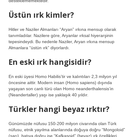
desteklememektedir.
Üstün ırk kimler?
Hitler ve Naziler Almanları “Aryan” ırkına mensup olarak
tanımladılar. Nazilere göre, Aryanlar ırksal hiyerarşinin
tepesindeydi. Bu nedenle Naziler, Aryan ırkına mensup
Almanlara “üstün ırk” diyorlardı.
En eski ırk hangisidir?
En eski üyesi Homo Habilis’tir ve kalıntıları 2,3 milyon yıl
öncesine aittir. Modern insan (Homo sapiens) dışında
yaşayan son canlı türü olan Homo neanderthalensis’in
(Neandertaller) yaşı ise yaklaşık 40 yıldır.
Türkler hangi beyaz ırktır?
Günümüzde nüfusu 150-200 milyon civarında olan Türk
nüfusu, etnik yayılma alanlarında doğuya doğru “Mongoloid”
(sarı), batıya doğru ise “Kafkasoid” (beyaz) ırk özellikleri