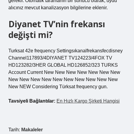
gerekir. Otomatik taramanın bir sonucu olarak, uydu
alıcınız mevcut kanalizasyon bilgilerine eklenir.
Diyanet TV’nin frekansı
değişti mi?
Turksat 42e frequency Settingsıkanalfrekansfecdisney
Channel117893/4DIYANET TV124223/4FOX TV
HD123282/3HER GLOBAL HD126852/323 TURKS
Account Current New New New New New New New
New New New New New New New New New New
New NEW Considering Türksat frequency gun.
Tavsiyeli Bağlantılar:
En Hızlı Kargo Şirketi Hangisi
Tarih:
Makaleler