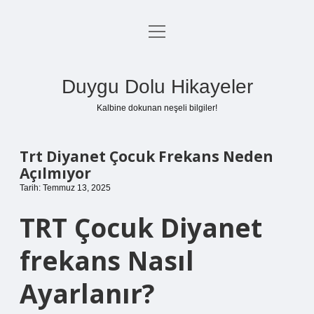
menüyü
Anasayfa
aç
Gizlilik Politikası
Duygu Dolu Hikayeler
Yasal Uyarı
Kalbine dokunan neşeli bilgiler!
Hakkımızda
Trt Diyanet Çocuk Frekans Neden
Açılmıyor
Tarih: Temmuz 13, 2025
TRT Çocuk Diyanet
frekans Nasıl
Ayarlanır?