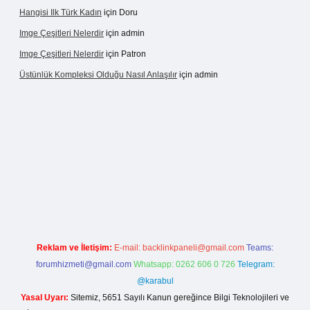
Hangisi Ilk Türk Kadın
için
Doru
Imge Çeşitleri Nelerdir
için
admin
Imge Çeşitleri Nelerdir
için
Patron
Üstünlük Kompleksi Olduğu Nasıl Anlaşılır
için
admin
et giriş
https://betexpergiris.casino/
betexpergir.net
Reklam ve İletişim:
E-mail:
backlinkpaneli@gmail.com
Teams:
forumhizmeti@gmail.com
Whatsapp: 0262 606 0 726
Telegram:
@karabul
Yasal Uyarı:
Sitemiz, 5651 Sayılı Kanun gereğince Bilgi Teknolojileri ve