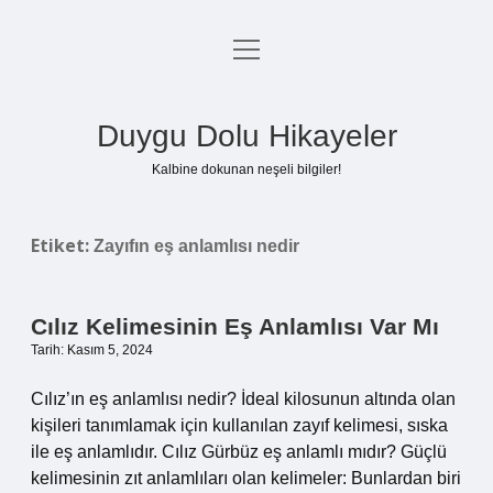
menüyü
Anasayfa
aç
Gizlilik Politikası
Duygu Dolu Hikayeler
Yasal Uyarı
Kalbine dokunan neşeli bilgiler!
Hakkımızda
Etiket:
Zayıfın eş anlamlısı nedir
Cılız Kelimesinin Eş Anlamlısı Var Mı
Tarih: Kasım 5, 2024
Cılız’ın eş anlamlısı nedir? İdeal kilosunun altında olan
kişileri tanımlamak için kullanılan zayıf kelimesi, sıska
ile eş anlamlıdır. Cılız Gürbüz eş anlamlı mıdır? Güçlü
kelimesinin zıt anlamlıları olan kelimeler: Bunlardan biri