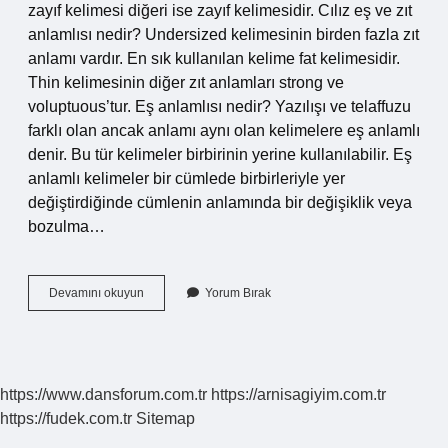
zayıf kelimesi diğeri ise zayıf kelimesidir. Cılız eş ve zıt
anlamlısı nedir? Undersized kelimesinin birden fazla zıt
anlamı vardır. En sık kullanılan kelime fat kelimesidir.
Thin kelimesinin diğer zıt anlamları strong ve
voluptuous’tur. Eş anlamlısı nedir? Yazılışı ve telaffuzu
farklı olan ancak anlamı aynı olan kelimelere eş anlamlı
denir. Bu tür kelimeler birbirinin yerine kullanılabilir. Eş
anlamlı kelimeler bir cümlede birbirleriyle yer
değiştirdiğinde cümlenin anlamında bir değişiklik veya
bozulma…
Cılız
Devamını okuyun
Yorum Bırak
Kelimesinin
Eş
Anlamlısı
Var
Mı
https://www.dansforum.com.tr
https://arnisagiyim.com.tr
https://fudek.com.tr
Sitemap