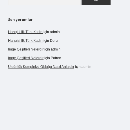
Son yorumlar
Hangisi Ilk Türk Kadın
için
admin
Hangisi Ilk Türk Kadın
için
Doru
Imge Çeşitleri Nelerdir
için
admin
Imge Çeşitleri Nelerdir
için
Patron
Üstünlük Kompleksi Olduğu Nasıl Anlaşılır
için
admin
rgir.net