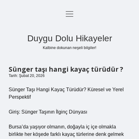
menüyü
Anasayfa
aç
Gizlilik Politikası
Duygu Dolu Hikayeler
Yasal Uyarı
Kalbine dokunan neşeli bilgiler!
Hakkımızda
Sünger taşı hangi kayaç türüdür ?
Tarih: Şubat 20, 2026
Sünger Taşı Hangi Kayaç Türüdür? Küresel ve Yerel
Perspektif
Giriş: Sünger Taşının İlginç Dünyası
Bursa’da yaşıyor olmanın, doğayla iç içe olmakla
birlikte her köşede farklı kayaç türlerine denk gelmek