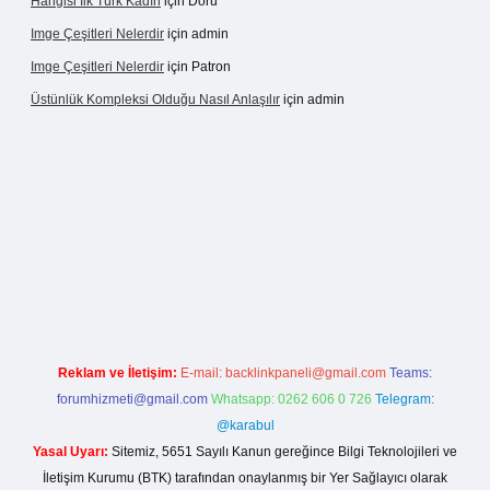
Hangisi Ilk Türk Kadın
için
Doru
Imge Çeşitleri Nelerdir
için
admin
Imge Çeşitleri Nelerdir
için
Patron
Üstünlük Kompleksi Olduğu Nasıl Anlaşılır
için
admin
lbet giriş
https://betexpergiris.casino/
betexpergir.net
Reklam ve İletişim:
E-mail:
backlinkpaneli@gmail.com
Teams:
forumhizmeti@gmail.com
Whatsapp: 0262 606 0 726
Telegram:
@karabul
Yasal Uyarı:
Sitemiz, 5651 Sayılı Kanun gereğince Bilgi Teknolojileri ve
İletişim Kurumu (BTK) tarafından onaylanmış bir Yer Sağlayıcı olarak