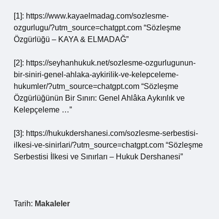
[1]: https://www.kayaelmadag.com/sozlesme-
ozgurlugu/?utm_source=chatgpt.com “Sözleşme
Özgürlüğü – KAYA & ELMADAĞ”
[2]: https://seyhanhukuk.net/sozlesme-ozgurlugunun-
bir-siniri-genel-ahlaka-aykirilik-ve-kelepceleme-
hukumler/?utm_source=chatgpt.com “Sözleşme
Özgürlüğünün Bir Sınırı: Genel Ahlâka Aykırılık ve
Kelepçeleme …”
[3]: https://hukukdershanesi.com/sozlesme-serbestisi-
ilkesi-ve-sinirlari/?utm_source=chatgpt.com “Sözleşme
Serbestisi İlkesi ve Sınırları – Hukuk Dershanesi”
Tarih:
Makaleler