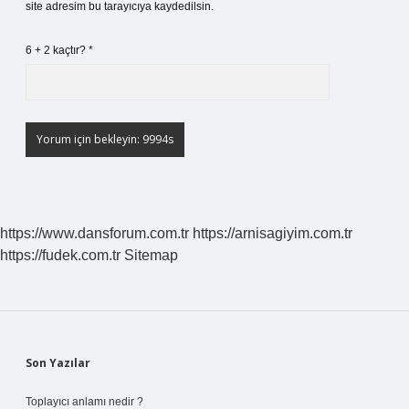
site adresim bu tarayıcıya kaydedilsin.
6 + 2 kaçtır?
*
https://www.dansforum.com.tr
https://arnisagiyim.com.tr
https://fudek.com.tr
Sitemap
Sidebar
Son Yazılar
Toplayıcı anlamı nedir ?