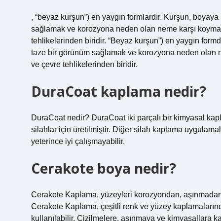
, “beyaz kurşun”) en yaygın formlardır. Kurşun, boyaya 
sağlamak ve korozyona neden olan neme karşı koymak iç
tehlikelerinden biridir. “Beyaz kurşun”) en yaygın form
taze bir görünüm sağlamak ve korozyona neden olan nem
ve çevre tehlikelerinden biridir.
DuraCoat kaplama nedir?
DuraCoat nedir? DuraCoat iki parçalı bir kimyasal kapla
silahlar için üretilmiştir. Diğer silah kaplama uygulama
yeterince iyi çalışmayabilir.
Cerakote boya nedir?
Cerakote Kaplama, yüzeyleri korozyondan, aşınmadan v
Cerakote Kaplama, çeşitli renk ve yüzey kaplamalarında
kullanılabilir. Çizilmelere, aşınmaya ve kimyasallara kar