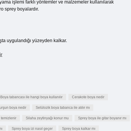
boyama işlemi farklı yöntemler ve malzemeler kullanılarak
ro sprey boyalardır.
şta uygulandığı yüzeyden kalkar.
ir
Boya tabancası ile hangi boya kullanılır
Cerakote boya nedir
urşun boya nedir
Selülozik boya tabanca ile atılır mı
e temizlenir
Silaha zeytinyağı konur mu
Sprey boya ile gitar boyanır mı
mı
Sprey boya izi nasıl geçer
Sprey boya kalkar mı