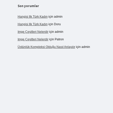
Son yorumlar
Hangisi Ilk Türk Kadın
için
admin
Hangisi Ilk Türk Kadın
için
Doru
Imge Çeşitleri Nelerdir
için
admin
Imge Çeşitleri Nelerdir
için
Patron
Üstünlük Kompleksi Olduğu Nasıl Anlaşılır
için
admin