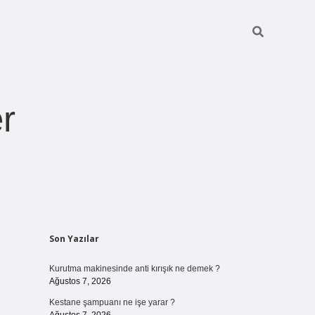
r
Sidebar
Son Yazılar
ilbet giriş
Kurutma makinesinde anti kırışık ne demek ?
Ağustos 7, 2026
Kestane şampuanı ne işe yarar ?