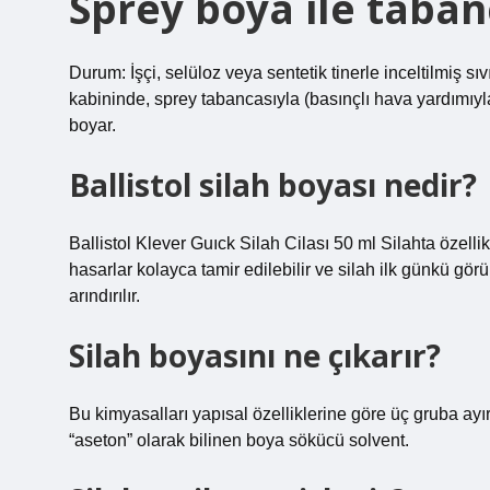
Sprey boya ile taban
Durum: İşçi, selüloz veya sentetik tinerle inceltilmiş 
kabininde, sprey tabancasıyla (basınçlı hava yardımıyl
boyar.
Ballistol silah boyası nedir?
Ballistol Klever Guıck Silah Cilası 50 ml Silahta özelli
hasarlar kolayca tamir edilebilir ve silah ilk günkü gö
arındırılır.
Silah boyasını ne çıkarır?
Bu kimyasalları yapısal özelliklerine göre üç gruba ayı
“aseton” olarak bilinen boya sökücü solvent.