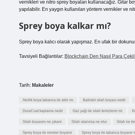
vernikleri ve nitro sprey boyaları kullanacağız. Gitar 
yapılabilir. En yaygın kullanılan yöntem vernikler ve nit
Sprey boya kalkar mı?
Sprey boya kalıcı olarak yapışmaz. En ufak bir dokunu
Tavsiyeli Bağlantılar:
Blockchain Den Nasıl Para Çekil
Tarih:
Makaleler
Akrilik boya tabanca ile atılır mı
Ballistol silah boyası nedir
DuraCoat kaplama nedir
Gaz yağı ile silah temizlenir mi
K
Silah boyasını ne çıkarır
Silah ıslanırsa ne olur
Silah ne il
Sprey boya ile nereler boyanır
Sprey boya ile tabanca boyanır 