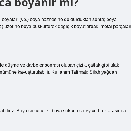
ca boyanır mı?
sıvı boyaları (vb.) boya haznesine doldurduktan sonra; boya
a) üzerine boya püskürterek değişik boyutlardaki metal parçalar
kle düşme ve darbeler sonrası oluşan çizik, çatlak gibi ufak
rünümüne kavuşturulabilir. Kullanım Talimatı: Silah yağdan
rabiliriz: Boya sökücü jel, boya sökücü sprey ve halk arasında