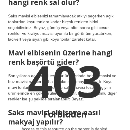
hangi renk sal olur?
Saks mavisi elbisenizi tamamlayacak atkıyı seçerken açık
tonlardan koyu tonlara kadar birçok renkten birini
seçebilirsiniz. Beyaz, gümüş veya altın sarısı gibi cesur
renkler ve kraliyet mavisi uyumlu bir görünüm yaratırken,
lacivert veya siyah gibi koyu tonlar zarafet katar.
Mavi elbisenin üzerine hangi
403
renk başörtü gider?
Son yıllarda açık mavi tesettür ürünlerinde bebek mavisi ve
buz mavisi renkleri daha ön plana çıkmaya başladı. Koyu
mavi tonlarında ise lacivert ve saks mavisi tesettür giyim
ürünlerinde en çok görülen renklerdir. Mavi ile uyumlu diğer
renkler ise şu şekilde sıralanabilir: Beyaz.
Saks mavisi elbiseye nasıl
Forbidden
makyaj yapılır?
Access to this resource on the server is denied!