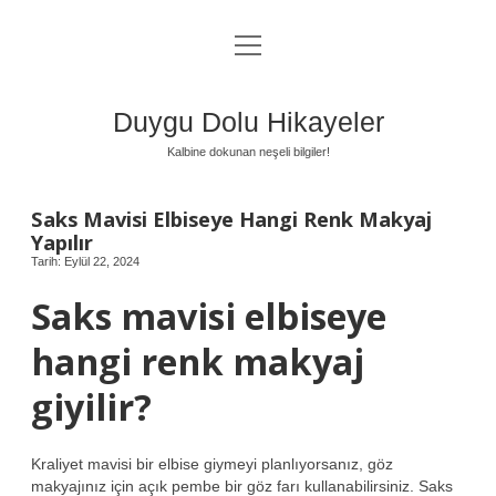
menüyü
Anasayfa
aç
Gizlilik Politikası
Duygu Dolu Hikayeler
Yasal Uyarı
Kalbine dokunan neşeli bilgiler!
Hakkımızda
Saks Mavisi Elbiseye Hangi Renk Makyaj
Yapılır
Tarih: Eylül 22, 2024
Saks mavisi elbiseye
hangi renk makyaj
giyilir?
Kraliyet mavisi bir elbise giymeyi planlıyorsanız, göz
makyajınız için açık pembe bir göz farı kullanabilirsiniz. Saks