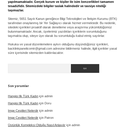
yapılmamaktadır. Gerçek kurum ve kişiler ile isim benzerlikleri tamamen
tesadüfidir. Sitemizdeki bilgiler taslak halindedir ve tavsiye niteliği
taşımazlar.
Sitemiz, 5651 Sayılı Kanun gereğince Bilgi Teknolojileri ve İletişim Kurumu (BTK)
tarafından onaylanmış bir Yer Sağlayıcı olarak hizmet vermektedir. Bu nedenle,
sitedeki içerikleri proaktif olarak denetleme veya araştırma yükümlülüğümüz
bulunmamaktadır. Ancak, üyelerimiz yazdıkları içeriklerin sorumluluğunu
taşımakta olup, siteye üye olarak bu sorumluluğu kabul etmiş sayılırlar.
Hukuka ve yasal düzenlemelere aykırı olduğunu düşündüğünüz içerikleri,
backlinkpanelicomtr@gmail.com
adresine bildirmeniz halinde, ilgili içerikler yasal
süre içerisinde sitemizden kaldırılacaktır.
Arama
Son yorumlar
Hangisi Ilk Türk Kadın
için
admin
Hangisi Ilk Türk Kadın
için
Doru
Imge Çeşitleri Nelerdir
için
admin
Imge Çeşitleri Nelerdir
için
Patron
Üstünlük Kompleksi Olduğu Nasıl Anlaşılır
için
admin