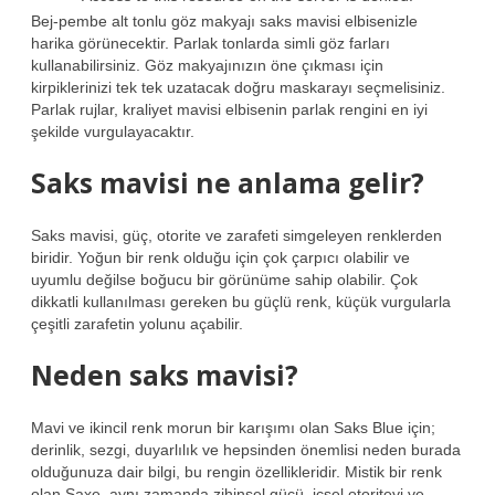
Bej-pembe alt tonlu göz makyajı saks mavisi elbisenizle
harika görünecektir. Parlak tonlarda simli göz farları
kullanabilirsiniz. Göz makyajınızın öne çıkması için
kirpiklerinizi tek tek uzatacak doğru maskarayı seçmelisiniz.
Parlak rujlar, kraliyet mavisi elbisenin parlak rengini en iyi
şekilde vurgulayacaktır.
Saks mavisi ne anlama gelir?
Saks mavisi, güç, otorite ve zarafeti simgeleyen renklerden
biridir. Yoğun bir renk olduğu için çok çarpıcı olabilir ve
uyumlu değilse boğucu bir görünüme sahip olabilir. Çok
dikkatli kullanılması gereken bu güçlü renk, küçük vurgularla
çeşitli zarafetin yolunu açabilir.
Neden saks mavisi?
Mavi ve ikincil renk morun bir karışımı olan Saks Blue için;
derinlik, sezgi, duyarlılık ve hepsinden önemlisi neden burada
olduğunuza dair bilgi, bu rengin özellikleridir. Mistik bir renk
olan Saxe, aynı zamanda zihinsel gücü, içsel otoriteyi ve