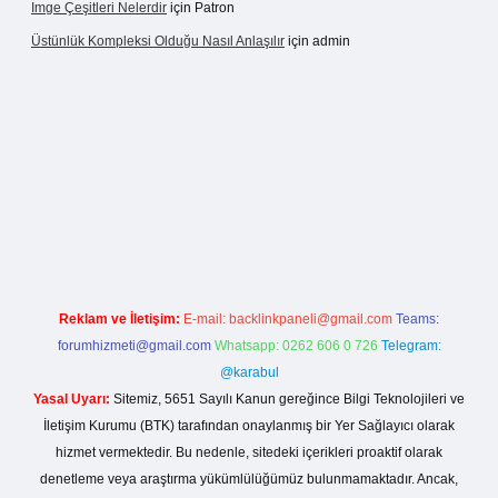
Imge Çeşitleri Nelerdir
için
Patron
Üstünlük Kompleksi Olduğu Nasıl Anlaşılır
için
admin
ps://betexpergiris.casino/
betexpergir.net
Reklam ve İletişim:
E-mail:
backlinkpaneli@gmail.com
Teams:
forumhizmeti@gmail.com
Whatsapp: 0262 606 0 726
Telegram:
@karabul
Yasal Uyarı:
Sitemiz, 5651 Sayılı Kanun gereğince Bilgi Teknolojileri ve
İletişim Kurumu (BTK) tarafından onaylanmış bir Yer Sağlayıcı olarak
hizmet vermektedir. Bu nedenle, sitedeki içerikleri proaktif olarak
denetleme veya araştırma yükümlülüğümüz bulunmamaktadır. Ancak,