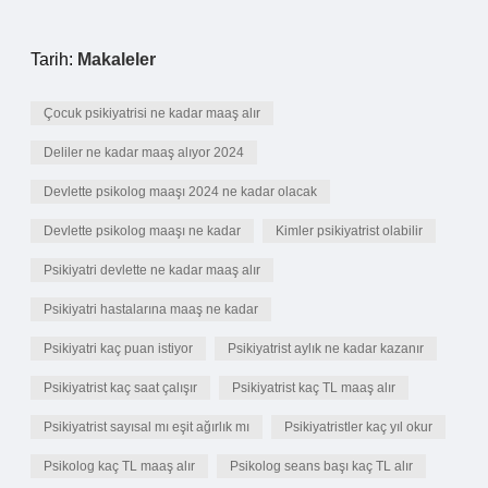
Tarih:
Makaleler
Çocuk psikiyatrisi ne kadar maaş alır
Deliler ne kadar maaş alıyor 2024
Devlette psikolog maaşı 2024 ne kadar olacak
Devlette psikolog maaşı ne kadar
Kimler psikiyatrist olabilir
Psikiyatri devlette ne kadar maaş alır
Psikiyatri hastalarına maaş ne kadar
Psikiyatri kaç puan istiyor
Psikiyatrist aylık ne kadar kazanır
Psikiyatrist kaç saat çalışır
Psikiyatrist kaç TL maaş alır
Psikiyatrist sayısal mı eşit ağırlık mı
Psikiyatristler kaç yıl okur
Psikolog kaç TL maaş alır
Psikolog seans başı kaç TL alır