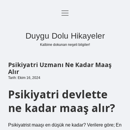
menüyü
Anasayfa
aç
Gizlilik Politikası
Duygu Dolu Hikayeler
Yasal Uyarı
Kalbine dokunan neşeli bilgiler!
Hakkımızda
Psikiyatri Uzmanı Ne Kadar Maaş
Alır
Tarih: Ekim 16, 2024
Psikiyatri devlette
ne kadar maaş alır?
Psikiyatrist maaşı en düşük ne kadar? Verilere göre; En