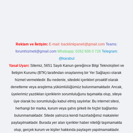
ilbet giriş
https://betexpergiris.casino/
betexpergir.net
Reklam ve İletişim:
E-mail:
backlinkpaneli@gmail.com
Teams:
forumhizmeti@gmail.com
Whatsapp: 0262 606 0 726
Telegram:
@karabul
Yasal Uyarı:
Sitemiz, 5651 Sayılı Kanun gereğince Bilgi Teknolojileri ve
İletişim Kurumu (BTK) tarafından onaylanmış bir Yer Sağlayıcı olarak
hizmet vermektedir. Bu nedenle, sitedeki içerikleri proaktif olarak
denetleme veya araştırma yükümlülüğümüz bulunmamaktadır. Ancak,
üyelerimiz yazdıkları içeriklerin sorumluluğunu taşımakta olup, siteye
üye olarak bu sorumluluğu kabul etmiş sayılırlar. Bu internet sitesi,
herhangi bir marka, kurum veya şahıs şirketi ile hiçbir bağlantısı
bulunmamaktadır. Sitede yalnızca kendi hazırladığımız makaleler
paylaşılmaktadır. Burada yer alan içerikler haber niteliği taşımamakta
olup, gerçek kurum ve kişiler hakkında paylaşım yapılmamaktadır.