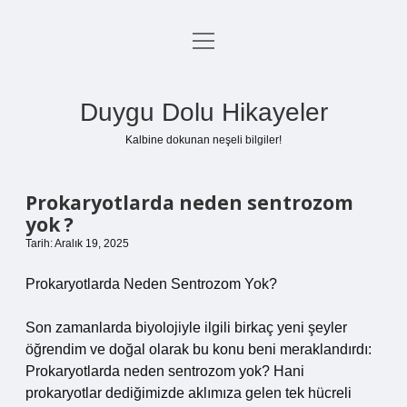
menüyü
Anasayfa
aç
Gizlilik Politikası
Duygu Dolu Hikayeler
Yasal Uyarı
Kalbine dokunan neşeli bilgiler!
Hakkımızda
Prokaryotlarda neden sentrozom
yok ?
Tarih: Aralık 19, 2025
Prokaryotlarda Neden Sentrozom Yok?
Son zamanlarda biyolojiyle ilgili birkaç yeni şeyler
öğrendim ve doğal olarak bu konu beni meraklandırdı:
Prokaryotlarda neden sentrozom yok? Hani
prokaryotlar dediğimizde aklımıza gelen tek hücreli