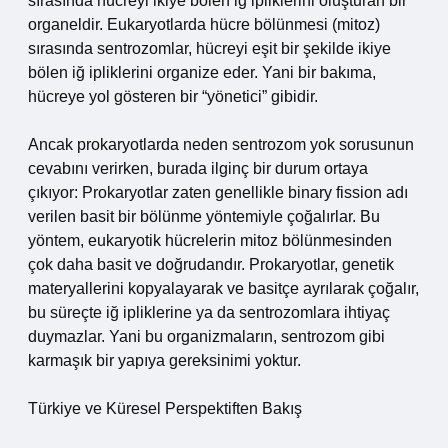
sırasında hücreyi ikiye bölen iğ ipliklerini oluşturan bir
organeldir. Eukaryotlarda hücre bölünmesi (mitoz)
sırasında sentrozomlar, hücreyi eşit bir şekilde ikiye
bölen iğ ipliklerini organize eder. Yani bir bakıma,
hücreye yol gösteren bir “yönetici” gibidir.
Ancak prokaryotlarda neden sentrozom yok sorusunun
cevabını verirken, burada ilginç bir durum ortaya
çıkıyor: Prokaryotlar zaten genellikle binary fission adı
verilen basit bir bölünme yöntemiyle çoğalırlar. Bu
yöntem, eukaryotik hücrelerin mitoz bölünmesinden
çok daha basit ve doğrudandır. Prokaryotlar, genetik
materyallerini kopyalayarak ve basitçe ayrılarak çoğalır,
bu süreçte iğ ipliklerine ya da sentrozomlara ihtiyaç
duymazlar. Yani bu organizmaların, sentrozom gibi
karmaşık bir yapıya gereksinimi yoktur.
Türkiye ve Küresel Perspektiften Bakış