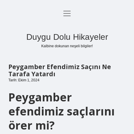
menüyü
Anasayfa
aç
Gizlilik Politikası
Duygu Dolu Hikayeler
Yasal Uyarı
Kalbine dokunan neşeli bilgiler!
Hakkımızda
Peygamber Efendimiz Saçını Ne
Tarafa Yatardı
Tarih: Ekim 1, 2024
Peygamber
efendimiz saçlarını
örer mi?