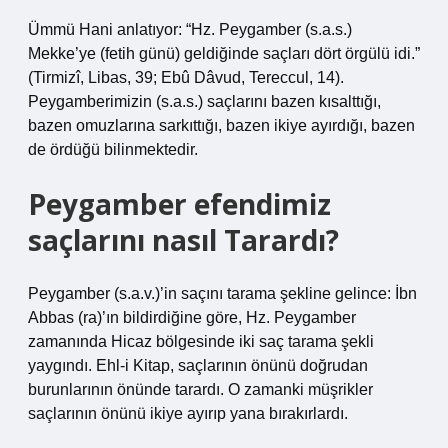
Ümmü Hani anlatıyor: “Hz. Peygamber (s.a.s.)
Mekke’ye (fetih günü) geldiğinde saçları dört örgülü idi.”
(Tirmizî, Libas, 39; Ebû Dâvud, Tereccul, 14).
Peygamberimizin (s.a.s.) saçlarını bazen kısalttığı,
bazen omuzlarına sarkıttığı, bazen ikiye ayırdığı, bazen
de ördüğü bilinmektedir.
Peygamber efendimiz
saçlarını nasıl Tarardı?
Peygamber (s.a.v.)’in saçını tarama şekline gelince: İbn
Abbas (ra)’ın bildirdiğine göre, Hz. Peygamber
zamanında Hicaz bölgesinde iki saç tarama şekli
yaygındı. Ehl-i Kitap, saçlarının önünü doğrudan
burunlarının önünde tarardı. O zamanki müşrikler
saçlarının önünü ikiye ayırıp yana bırakırlardı.