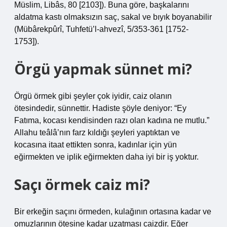
Müslim, Libâs, 80 [2103]). Buna göre, başkalarını
aldatma kastı olmaksızın saç, sakal ve bıyık boyanabilir
(Mübârekpûrî, Tuhfetü’l-ahvezî, 5/353-361 [1752-
1753]).
Örgü yapmak sünnet mi?
Örgü örmek gibi şeyler çok iyidir, caiz olanın
ötesindedir, sünnettir. Hadiste şöyle deniyor: “Ey
Fatıma, kocası kendisinden razı olan kadına ne mutlu.”
Allahu teâlâ’nın farz kıldığı şeyleri yaptıktan ve
kocasına itaat ettikten sonra, kadınlar için yün
eğirmekten ve iplik eğirmekten daha iyi bir iş yoktur.
Saçı örmek caiz mi?
Bir erkeğin saçını örmeden, kulağının ortasına kadar ve
omuzlarının ötesine kadar uzatması caizdir. Eğer