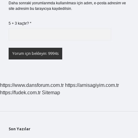
Daha sonraki yorumlarımda kullanılması için adım, e-posta adresim ve
site adresim bu tarayıcıya kaydedilsin.
5 + 3 kaçtır?
*
https://www.dansforum.com.tr
https://arnisagiyim.com.tr
https://fudek.com.tr
Sitemap
Sidebar
Son Yazılar