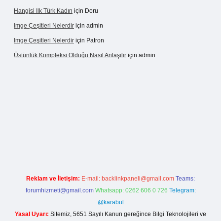
Hangisi Ilk Türk Kadın
için
Doru
Imge Çeşitleri Nelerdir
için
admin
Imge Çeşitleri Nelerdir
için
Patron
Üstünlük Kompleksi Olduğu Nasıl Anlaşılır
için
admin
iriş
https://betexpergiris.casino/
betexpergir.net
Reklam ve İletişim:
E-mail:
backlinkpaneli@gmail.com
Teams:
forumhizmeti@gmail.com
Whatsapp: 0262 606 0 726
Telegram:
@karabul
Yasal Uyarı:
Sitemiz, 5651 Sayılı Kanun gereğince Bilgi Teknolojileri ve