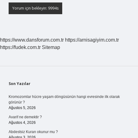
https://www.dansforum.com.tr
https://arnisagiyim.com.tr
https://fudek.com.tr
Sitemap
Sidebar
Son Yazılar
Kromozomlar hücre yaşam döngüsünün hangi evresinde ilk olarak
görünür ?
Ağustos 5, 2026
Avarif ne demektir ?
Ağustos 4, 2026
Abdestsiz Kuran okunur mu ?
Ağustos 3, 2026