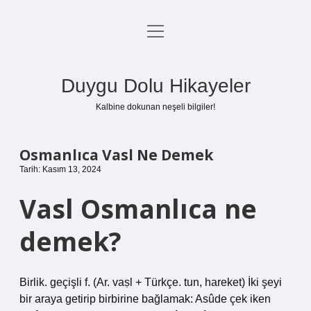
menüyü
Anasayfa
aç
Gizlilik Politikası
Duygu Dolu Hikayeler
Yasal Uyarı
Kalbine dokunan neşeli bilgiler!
Hakkımızda
Osmanlıca Vasl Ne Demek
Tarih: Kasım 13, 2024
Vasl Osmanlıca ne
demek?
Birlik. geçişli f. (Ar. vaṣl + Türkçe. tun, hareket) İki şeyi
bir araya getirip birbirine bağlamak: Asûde çek iken