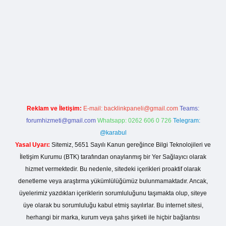
bet giriş
https://betexpergiris.casino/
betexpergir.net
Reklam ve İletişim:
E-mail:
backlinkpaneli@gmail.com
Teams:
forumhizmeti@gmail.com
Whatsapp: 0262 606 0 726
Telegram:
@karabul
Yasal Uyarı:
Sitemiz, 5651 Sayılı Kanun gereğince Bilgi Teknolojileri ve
İletişim Kurumu (BTK) tarafından onaylanmış bir Yer Sağlayıcı olarak
hizmet vermektedir. Bu nedenle, sitedeki içerikleri proaktif olarak
denetleme veya araştırma yükümlülüğümüz bulunmamaktadır. Ancak,
üyelerimiz yazdıkları içeriklerin sorumluluğunu taşımakta olup, siteye
üye olarak bu sorumluluğu kabul etmiş sayılırlar. Bu internet sitesi,
herhangi bir marka, kurum veya şahıs şirketi ile hiçbir bağlantısı