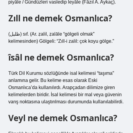
piyâle / Gündüzleri vasledip leyâle (Fâzıl A. Aykaç).
Zıll ne demek Osmanlıca?
(ﻇﻠﻴﻞ) sıf. (Ar. ẓalіl, ẓalāle “gölgeli olmak”
kelimesinden) Gölgeli: “Zıll-i zalil: çok koyu gölge.”
îsâl ne demek Osmanlıca?
Türk Dil Kurumu sözlüğünde isal kelimesi “taşıma”
anlamına gelir. Bu kelime esas olarak Eski
Osmanlıca’da kullanılırdı. Arapçadan dilimize giren
kelimelerden biridir. İsal kelimesi bir mal veya güvenin
varış noktasına ulaştırılması durumunda kullanılabilirdi.
Veyl ne demek Osmanlıca?