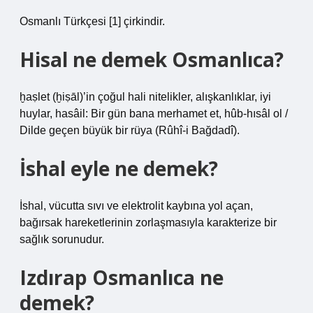
Osmanlı Türkçesi [1] çirkindir.
Hisal ne demek Osmanlıca?
ḫaṣlet (ḫiṣāl)’in çoğul hali nitelikler, alışkanlıklar, iyi
huylar, hasâil: Bir gün bana merhamet et, hûb-hısâl ol /
Dilde geçen büyük bir rüya (Rûhî-i Bağdadî).
İshal eyle ne demek?
İshal, vücutta sıvı ve elektrolit kaybına yol açan,
bağırsak hareketlerinin zorlaşmasıyla karakterize bir
sağlık sorunudur.
Izdırap Osmanlıca ne
demek?