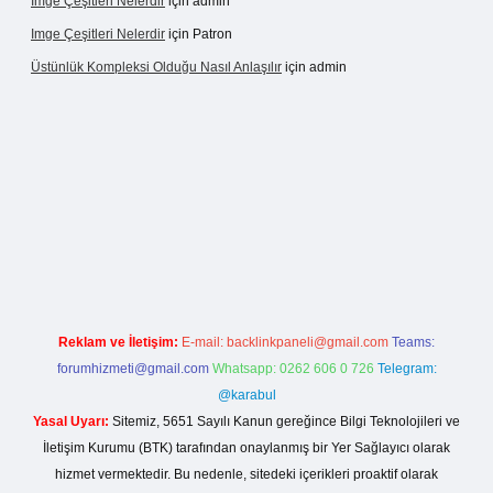
Imge Çeşitleri Nelerdir
için
admin
Imge Çeşitleri Nelerdir
için
Patron
Üstünlük Kompleksi Olduğu Nasıl Anlaşılır
için
admin
 giriş
https://betexpergiris.casino/
betexpergir.net
Reklam ve İletişim:
E-mail:
backlinkpaneli@gmail.com
Teams:
forumhizmeti@gmail.com
Whatsapp: 0262 606 0 726
Telegram:
@karabul
Yasal Uyarı:
Sitemiz, 5651 Sayılı Kanun gereğince Bilgi Teknolojileri ve
İletişim Kurumu (BTK) tarafından onaylanmış bir Yer Sağlayıcı olarak
hizmet vermektedir. Bu nedenle, sitedeki içerikleri proaktif olarak