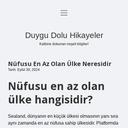
menüyü
Anasayfa
aç
Gizlilik Politikası
Duygu Dolu Hikayeler
Yasal Uyarı
Kalbine dokunan neşeli bilgiler!
Hakkımızda
Nüfusu En Az Olan Ülke Neresidir
Tarih: Eylül 30, 2024
Nüfusu en az olan
ülke hangisidir?
Sealand, dünyanın en küçük ülkesi olmasının yanı sıra
aynı zamanda en az nüfusa sahip ülkesidir. Platformda