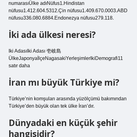
numarasıÜlke adıNüfus1.Hindistan
nüfusu1.412.604.5312.Çin nüfusu1.409.670.0003.ABD
nüfusu336.080.6884.Endonezya nüfusu279.118.
İki ada ülkesi neresi?
Iki AdasıIki Adası 壱岐島
ÜlkeJaponyaİlçeNagasakiYerleşimlerIkiDemografi11
satır daha
İran mı büyük Türkiye mi?
Türkiye’nin komşuları arasında yüzölçümü bakımından
Türkiye’den büyük olan tek ülke İran’dır.
Dünyadaki en küçük şehir
hangisidir?