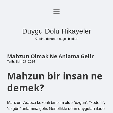
menüyü
Anasayfa
aç
Gizlilik Politikası
Duygu Dolu Hikayeler
Yasal Uyarı
Kalbine dokunan neşeli bilgiler!
Hakkımızda
Mahzun Olmak Ne Anlama Gelir
Tarih: Ekim 27, 2024
Mahzun bir insan ne
demek?
Mahzun, Arapça kökenli bir isim olup “üzgün”, “kederli”,
“üzgün” anlamına gelir. Genellikle derin duyguları ifade