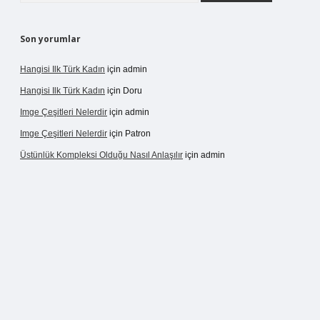
Son yorumlar
Hangisi Ilk Türk Kadın
için
admin
Hangisi Ilk Türk Kadın
için
Doru
Imge Çeşitleri Nelerdir
için
admin
Imge Çeşitleri Nelerdir
için
Patron
Üstünlük Kompleksi Olduğu Nasıl Anlaşılır
için
admin
ş
https://betexpergiris.casino/
betexpergir.net