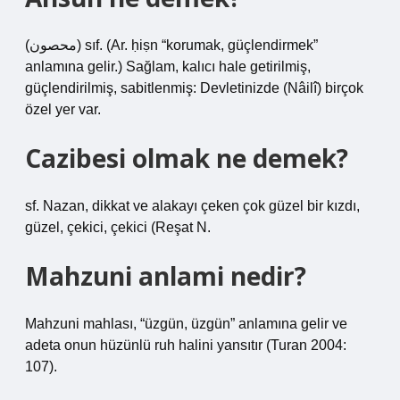
(ﻣﺤﺼﻮﻥ) sıf. (Ar. ḥiṣn “korumak, güçlendirmek”
anlamına gelir.) Sağlam, kalıcı hale getirilmiş,
güçlendirilmiş, sabitlenmiş: Devletinizde (Nâilî) birçok
özel yer var.
Cazibesi olmak ne demek?
sf. Nazan, dikkat ve alakayı çeken çok güzel bir kızdı,
güzel, çekici, çekici (Reşat N.
Mahzuni anlami nedir?
Mahzuni mahlası, “üzgün, üzgün” anlamına gelir ve
adeta onun hüzünlü ruh halini yansıtır (Turan 2004:
107).