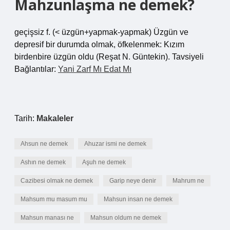
Mahzunlaşma ne demek?
geçişsiz f. (< üzgün+yapmak-yapmak) Üzgün ​​ve
depresif bir durumda olmak, öfkelenmek: Kızım
birdenbire üzgün oldu (Reşat N. Güntekin). Tavsiyeli
Bağlantılar:
Yani Zarf Mı Edat Mı
Tarih:
Makaleler
Ahsun ne demek
Ahuzar ismi ne demek
Ashın ne demek
Aşuh ne demek
Cazibesi olmak ne demek
Garip neye denir
Mahrum ne
Mahsum mu masum mu
Mahsun insan ne demek
Mahsun manası ne
Mahsun oldum ne demek