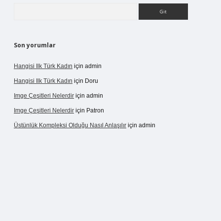
Arama
Son yorumlar
Hangisi Ilk Türk Kadın
için
admin
Hangisi Ilk Türk Kadın
için
Doru
Imge Çeşitleri Nelerdir
için
admin
Imge Çeşitleri Nelerdir
için
Patron
Üstünlük Kompleksi Olduğu Nasıl Anlaşılır
için
admin
ergir.net