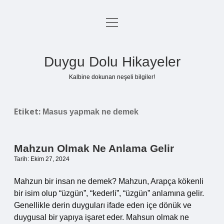
menüyü
Anasayfa
aç
Gizlilik Politikası
Duygu Dolu Hikayeler
Yasal Uyarı
Kalbine dokunan neşeli bilgiler!
Hakkımızda
Etiket:
Masus yapmak ne demek
Mahzun Olmak Ne Anlama Gelir
Tarih: Ekim 27, 2024
Mahzun bir insan ne demek? Mahzun, Arapça kökenli
bir isim olup “üzgün”, “kederli”, “üzgün” anlamına gelir.
Genellikle derin duyguları ifade eden içe dönük ve
duygusal bir yapıya işaret eder. Mahsun olmak ne