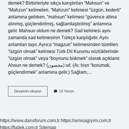
demek? Birbirleriyle sıkça karıştırılan “Mahsun” ve
“Mahzun” kelimeleri. “Mahzun” kelimesi “üzgün, kederli”
anlamına gelirken, “mahsun” kelimesi “güvence altına
alınmış, güçlendirilmiş, sağlamlaştırılmış” anlamına
gelir. Mahsun oldum ne demek? Sad kelimesi aynı
zamanda sad kelimesinin Türkçe karşılığıdır. Aynı
anlamları taşır. Ayrıca “magzun” kelimesinden türetilen
“üzgün olmak” kelimesi Türk Dil Kurumu sözlüklerinde
“üzgün olmak” veya “boynunu bükmek” olarak açıklanır.
Ahsun ne demek? (ﻣﺤﺼﻮﻥ) sıf. (Ar. ḥiṣn “korumak,
güçlendirmek” anlamına gelir.) Sağlam,…
Mahzun
Devamını okuyun
10 Yorum
Olmak
Ne
Anlama
Gelir
https://www.dansforum.com.tr
https://arnisagiyim.com.tr
https://fudek.com.tr
Sitemap