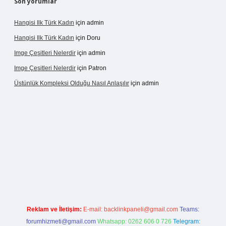
Son yorumlar
Hangisi Ilk Türk Kadın
için
admin
Hangisi Ilk Türk Kadın
için
Doru
Imge Çeşitleri Nelerdir
için
admin
Imge Çeşitleri Nelerdir
için
Patron
Üstünlük Kompleksi Olduğu Nasıl Anlaşılır
için
admin
et giriş
https://betexpergiris.casino/
betexpergir.net
Reklam ve İletişim:
E-mail:
backlinkpaneli@gmail.com
Teams:
forumhizmeti@gmail.com
Whatsapp: 0262 606 0 726
Telegram: