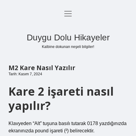
menüyü
Anasayfa
aç
Gizlilik Politikası
Duygu Dolu Hikayeler
Yasal Uyarı
Kalbine dokunan neşeli bilgiler!
Hakkımızda
M2 Kare Nasıl Yazılır
Tarih: Kasım 7, 2024
Kare 2 işareti nasıl
yapılır?
Klavyeden “Alt” tuşuna basılı tutarak 0178 yazdığınızda
ekranınızda pound işareti (²) belirecektir.