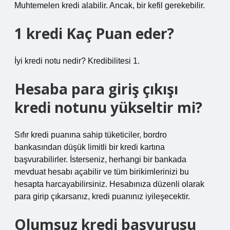
Muhtemelen kredi alabilir. Ancak, bir kefil gerekebilir.
1 kredi Kaç Puan eder?
İyi kredi notu nedir? Kredibilitesi 1.
Hesaba para giriş çıkışı
kredi notunu yükseltir mi?
Sıfır kredi puanına sahip tüketiciler, bordro
bankasından düşük limitli bir kredi kartına
başvurabilirler. İsterseniz, herhangi bir bankada
mevduat hesabı açabilir ve tüm birikimlerinizi bu
hesapta harcayabilirsiniz. Hesabınıza düzenli olarak
para girip çıkarsanız, kredi puanınız iyileşecektir.
Olumsuz kredi başvurusu