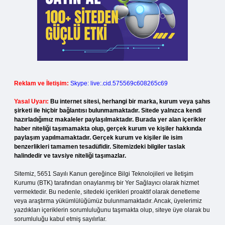
Reklam ve İletişim:
Skype: live:.cid.575569c608265c69
Yasal Uyarı:
Bu internet sitesi, herhangi bir marka, kurum veya şahıs
şirketi ile hiçbir bağlantısı bulunmamaktadır. Sitede yalnızca kendi
hazırladığımız makaleler paylaşılmaktadır. Burada yer alan içerikler
haber niteliği taşımamakta olup, gerçek kurum ve kişiler hakkında
paylaşım yapılmamaktadır. Gerçek kurum ve kişiler ile isim
benzerlikleri tamamen tesadüfidir. Sitemizdeki bilgiler taslak
halindedir ve tavsiye niteliği taşımazlar.
Sitemiz, 5651 Sayılı Kanun gereğince Bilgi Teknolojileri ve İletişim
Kurumu (BTK) tarafından onaylanmış bir Yer Sağlayıcı olarak hizmet
vermektedir. Bu nedenle, sitedeki içerikleri proaktif olarak denetleme
veya araştırma yükümlülüğümüz bulunmamaktadır. Ancak, üyelerimiz
yazdıkları içeriklerin sorumluluğunu taşımakta olup, siteye üye olarak bu
sorumluluğu kabul etmiş sayılırlar.