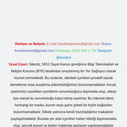
 giriş
https://betexpergiris.casino/
betexpergir.net
Reklam ve İletişim:
E-mail:
backlinkpaneli@gmail.com
Teams:
forumhizmeti@gmail.com
Whatsapp: 0262 606 0 726
Telegram:
@karabul
Yasal Uyarı:
Sitemiz, 5651 Sayılı Kanun gereğince Bilgi Teknolojileri ve
İletişim Kurumu (BTK) tarafından onaylanmış bir Yer Sağlayıcı olarak
hizmet vermektedir. Bu nedenle, sitedeki içerikleri proaktif olarak
denetleme veya araştırma yükümlülüğümüz bulunmamaktadır. Ancak,
üyelerimiz yazdıkları içeriklerin sorumluluğunu taşımakta olup, siteye
üye olarak bu sorumluluğu kabul etmiş sayılırlar. Bu internet sitesi,
herhangi bir marka, kurum veya şahıs şirketi ile hiçbir bağlantısı
bulunmamaktadır. Sitede yalnızca kendi hazırladığımız makaleler
paylaşılmaktadır. Burada yer alan içerikler haber niteliği taşımamakta
olup, gerçek kurum ve kişiler hakkında paylaşım yapılmamaktadır.