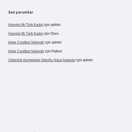
Son yorumlar
Hangisi Ilk Türk Kadın
için
admin
Hangisi Ilk Türk Kadın
için
Doru
Imge Çeşitleri Nelerdir
için
admin
Imge Çeşitleri Nelerdir
için
Patron
Üstünlük Kompleksi Olduğu Nasıl Anlaşılır
için
admin
riş
https://betexpergiris.casino/
betexpergir.net