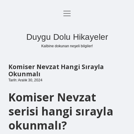
menüyü
Anasayfa
aç
Gizlilik Politikası
Duygu Dolu Hikayeler
Yasal Uyarı
Kalbine dokunan neşeli bilgiler!
Hakkımızda
Komiser Nevzat Hangi Sırayla
Okunmalı
Tarih: Aralık 30, 2024
Komiser Nevzat
serisi hangi sırayla
okunmalı?