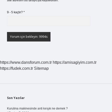
site adresim bu tarayıcıya kaydedilsin.
9 - 5 kaçtır?
*
https://www.dansforum.com.tr
https://arnisagiyim.com.tr
https://fudek.com.tr
Sitemap
Sidebar
Son Yazılar
Kurutma makinesinde anti kırışık ne demek ?