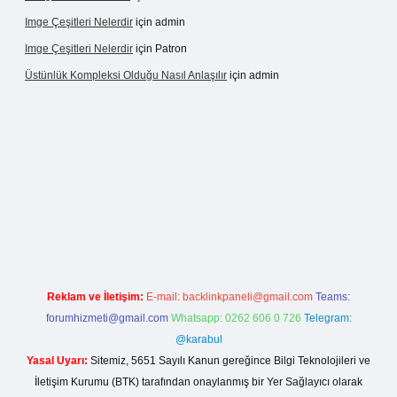
Imge Çeşitleri Nelerdir
için
admin
Imge Çeşitleri Nelerdir
için
Patron
Üstünlük Kompleksi Olduğu Nasıl Anlaşılır
için
admin
 giriş
https://betexpergiris.casino/
betexpergir.net
Reklam ve İletişim:
E-mail:
backlinkpaneli@gmail.com
Teams:
forumhizmeti@gmail.com
Whatsapp: 0262 606 0 726
Telegram:
@karabul
Yasal Uyarı:
Sitemiz, 5651 Sayılı Kanun gereğince Bilgi Teknolojileri ve
İletişim Kurumu (BTK) tarafından onaylanmış bir Yer Sağlayıcı olarak