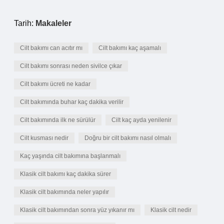
Tarih:
Makaleler
Cilt bakımı can acıtır mı
Cilt bakımı kaç aşamalı
Cilt bakımı sonrası neden sivilce çıkar
Cilt bakımı ücreti ne kadar
Cilt bakımında buhar kaç dakika verilir
Cilt bakımında ilk ne sürülür
Cilt kaç ayda yenilenir
Cilt kusması nedir
Doğru bir cilt bakımı nasıl olmalı
Kaç yaşında cilt bakımına başlanmalı
Klasik cilt bakımı kaç dakika sürer
Klasik cilt bakımında neler yapılır
Klasik cilt bakımından sonra yüz yıkanır mı
Klasik cilt nedir