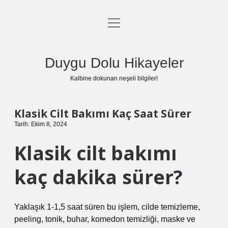
menüyü
Anasayfa
aç
Gizlilik Politikası
Duygu Dolu Hikayeler
Yasal Uyarı
Kalbine dokunan neşeli bilgiler!
Hakkımızda
Klasik Cilt Bakımı Kaç Saat Sürer
Tarih: Ekim 8, 2024
Klasik cilt bakımı
kaç dakika sürer?
Yaklaşık 1-1,5 saat süren bu işlem, cilde temizleme,
peeling, tonik, buhar, komedon temizliği, maske ve