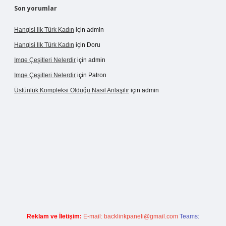
Son yorumlar
Hangisi Ilk Türk Kadın
için
admin
Hangisi Ilk Türk Kadın
için
Doru
Imge Çeşitleri Nelerdir
için
admin
Imge Çeşitleri Nelerdir
için
Patron
Üstünlük Kompleksi Olduğu Nasıl Anlaşılır
için
admin
ilbet giriş
https://betexpergiris.casino/
betexpergir.net
Reklam ve İletişim:
E-mail:
backlinkpaneli@gmail.com
Teams: