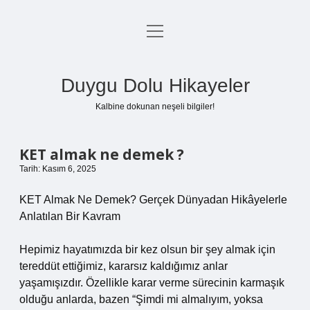
menüyü
Anasayfa
aç
Gizlilik Politikası
Duygu Dolu Hikayeler
Yasal Uyarı
Kalbine dokunan neşeli bilgiler!
Hakkımızda
KET almak ne demek ?
Tarih: Kasım 6, 2025
KET Almak Ne Demek? Gerçek Dünyadan Hikâyelerle
Anlatılan Bir Kavram
Hepimiz hayatımızda bir kez olsun bir şey almak için
tereddüt ettiğimiz, kararsız kaldığımız anlar
yaşamışızdır. Özellikle karar verme sürecinin karmaşık
olduğu anlarda, bazen “Şimdi mi almalıyım, yoksa