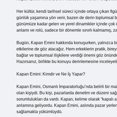
Her kültür, kendi tarihsel süreci içinde ortaya çıkan fig
günlük yaşamına yön verir, bazen de derin toplumsal 
günümüze kadar gelen ve yerel dinamikler içinde çok ö
anlamı ve rolü, sadece bir dönemle sınırlı kalmamış, z
Bugün, Kapan Emini hakkında konuşurken, yalnızca bir
etkilerine de göz atacağız. Hem erkeklerin pratik, bire
bağlar ve toplumsal ilişkilere verdiği önemi göz önünd
Hazırsanız, birlikte bu konuyu derinlemesine inceleyel
Kapan Emini: Kimdir ve Ne İş Yapar?
Kapan Emini, Osmanlı İmparatorluğu’nda belirli bir m
olan kişiydi. Bu kişi, pazarlarda denetim ve düzeni sağla
sorumlulukları da vardı. Kapan, kelime olarak “kapalı al
anlamına geliyordu. Kapan Emini, aslında pazar yerlerini
sağlamakla yükümlüydü.