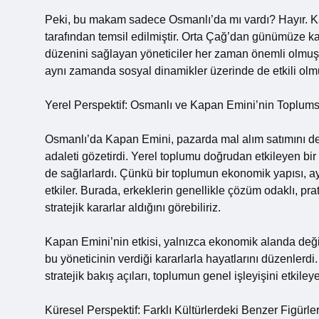
Peki, bu makam sadece Osmanlı’da mı vardı? Hayır. Kap
tarafından temsil edilmiştir. Orta Çağ’dan günümüze kada
düzenini sağlayan yöneticiler her zaman önemli olmuştur
aynı zamanda sosyal dinamikler üzerinde de etkili olmu
Yerel Perspektif: Osmanlı ve Kapan Emini’nin Toplum
Osmanlı’da Kapan Emini, pazarda mal alım satımını den
adaleti gözetirdi. Yerel toplumu doğrudan etkileyen b
de sağlarlardı. Çünkü bir toplumun ekonomik yapısı, a
etkiler. Burada, erkeklerin genellikle çözüm odaklı, prat
stratejik kararlar aldığını görebiliriz.
Kapan Emini’nin etkisi, yalnızca ekonomik alanda değil
bu yöneticinin verdiği kararlarla hayatlarını düzenlerd
stratejik bakış açıları, toplumun genel işleyişini etkile
Küresel Perspektif: Farklı Kültürlerdeki Benzer Figürle