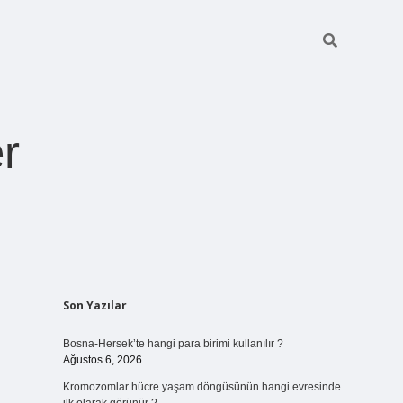
r
Sidebar
Son Yazılar
ilbet giriş
https://betexpergiris.casino/
betexpergir.net
Bosna-Hersek’te hangi para birimi kullanılır ?
Ağustos 6, 2026
Kromozomlar hücre yaşam döngüsünün hangi evresinde