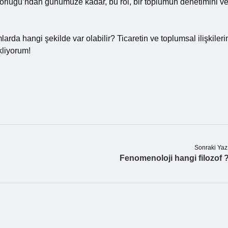
atorluğu’ndan günümüze kadar, bu rol, bir toplumun denetimini v
rda hangi şekilde var olabilir? Ticaretin ve toplumsal ilişkileri
kliyorum!
Sonraki Yaz
Fenomenoloji hangi filozof 