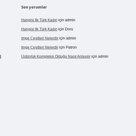
Son yorumlar
.
Hangisi Ilk Türk Kadın
için
admin
Hangisi Ilk Türk Kadın
için
Doru
Imge Çeşitleri Nelerdir
için
admin
Imge Çeşitleri Nelerdir
için
Patron
l
Üstünlük Kompleksi Olduğu Nasıl Anlaşılır
için
admin