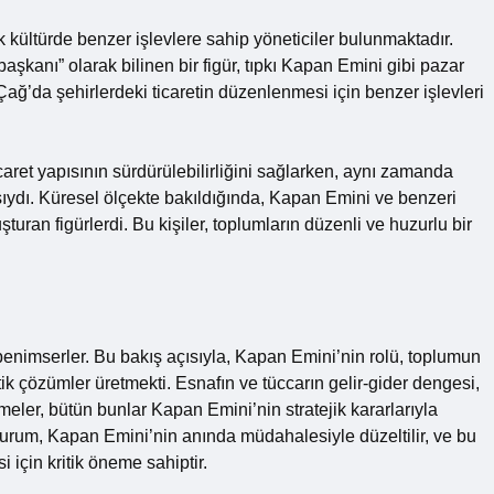
 kültürde benzer işlevlere sahip yöneticiler bulunmaktadır.
kanı” olarak bilinen bir figür, tıpkı Kapan Emini gibi pazar
ğ’da şehirlerdeki ticaretin düzenlenmesi için benzer işlevleri
icaret yapısının sürdürülebilirliğini sağlarken, aynı zamanda
ydı. Küresel ölçekte bakıldığında, Kapan Emini ve benzeri
uran figürlerdi. Bu kişiler, toplumların düzenli ve huzurlu bir
benimserler. Bu bakış açısıyla, Kapan Emini’nin rolü, toplumun
k çözümler üretmekti. Esnafın ve tüccarın gelir-gider dengesi,
emeler, bütün bunlar Kapan Emini’nin stratejik kararlarıyla
durum, Kapan Emini’nin anında müdahalesiyle düzeltilir, ve bu
 için kritik öneme sahiptir.