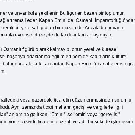
ürler ve unvanlarla şekillenir. Bu figürler, bazen bir toplumun
bağları temsil eder. Kapan Emini de, Osmanlı İmparatorluğu’nda
nemli bir yere sahip olan bir makamdır. Ancak, bu unvanın
amanla evrensel düzeyde de farklı anlamlar taşımıştır.
 Osmanlı figürü olarak kalmayıp, onun yerel ve küresel
ysel başarıya odaklanma eğilimleri hem de kadınların kültürel
e bulundurarak, farklı açılardan Kapan Emini’ni analiz edeceğiz.
im.
ahalledeki veya pazardaki ticaretin düzenlenmesinden sorumlu
rdı. Aynı zamanda ticari malların geçişi ve vergilerle ilgili
an” anlamına gelirken, “Emini” ise “emir” veya “görevlisi”
n yöneticisiydi; ticaretin düzenli ve adil bir şekilde işlemesini