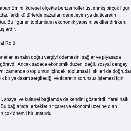
an Emini, küresel ölçekte benzer roller üstlenmiş birçok figür
r, farklı kültürlerde pazarları denetleyen ya da ticaretin
. Bu figürler, toplumların ekonomik yapısını şekillendirirken,
şlardır.
sal Rolü
etler, esnafın doğru vergiyi ödemesini sağlar ve piyasada
ir görevdi. Ancak sadece ekonomik düzeni değil, sosyal dengeyi
ynı zamanda o toplumun içindeki toplumsal ilişkileri de doğruda
ik bir yaklaşım sergilediği ve ticaretin sorunsuz işlemesi için
, sosyal ve kültürel bağlamda da kendini gösterirdi. Yerel halk,
i. Bu bağlamda, erkeklerin ticaret ve ekonomi üzerine olan
yen çok önemli bir unsurdu.
r