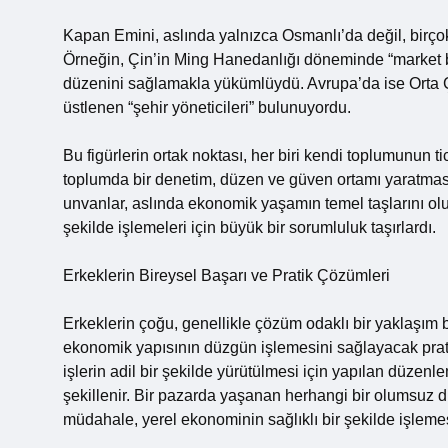
Kapan Emini, aslında yalnızca Osmanlı’da değil, birçok
Örneğin, Çin’in Ming Hanedanlığı döneminde “market baş
düzenini sağlamakla yükümlüydü. Avrupa’da ise Orta Ça
üstlenen “şehir yöneticileri” bulunuyordu.
Bu figürlerin ortak noktası, her biri kendi toplumunun t
toplumda bir denetim, düzen ve güven ortamı yaratması
unvanlar, aslında ekonomik yaşamın temel taşlarını oluşt
şekilde işlemeleri için büyük bir sorumluluk taşırlardı.
Erkeklerin Bireysel Başarı ve Pratik Çözümleri
Erkeklerin çoğu, genellikle çözüm odaklı bir yaklaşım 
ekonomik yapısının düzgün işlemesini sağlayacak prati
işlerin adil bir şekilde yürütülmesi için yapılan düzenl
şekillenir. Bir pazarda yaşanan herhangi bir olumsuz 
müdahale, yerel ekonominin sağlıklı bir şekilde işlemesi