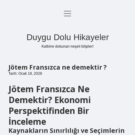
menüyü
Anasayfa
aç
Gizlilik Politikası
Duygu Dolu Hikayeler
Yasal Uyarı
Kalbine dokunan neşeli bilgiler!
Hakkımızda
Jötem Fransızca ne demektir ?
Tarih: Ocak 18, 2026
Jötem Fransızca Ne
Demektir? Ekonomi
Perspektifinden Bir
İnceleme
Kaynakların Sınırlılığı ve Seçimlerin