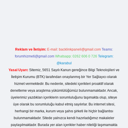
ilbet giriş
https://betexpergiris.casino/
betexpergir.net
Reklam ve İletişim:
E-mail:
backlinkpaneli@gmail.com
Teams:
forumhizmeti@gmail.com
Whatsapp: 0262 606 0 726
Telegram:
@karabul
Yasal Uyarı:
Sitemiz, 5651 Sayılı Kanun gereğince Bilgi Teknolojileri ve
İletişim Kurumu (BTK) tarafından onaylanmış bir Yer Sağlayıcı olarak
hizmet vermektedir. Bu nedenle, sitedeki içerikleri proaktif olarak
denetleme veya araştırma yükümlülüğümüz bulunmamaktadır. Ancak,
üyelerimiz yazdıkları içeriklerin sorumluluğunu taşımakta olup, siteye
üye olarak bu sorumluluğu kabul etmiş sayılırlar. Bu internet sitesi,
herhangi bir marka, kurum veya şahıs şirketi ile hiçbir bağlantısı
bulunmamaktadır. Sitede yalnızca kendi hazırladığımız makaleler
paylaşılmaktadır. Burada yer alan içerikler haber niteliği taşımamakta