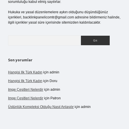
sorumluluğu kabul etmiş sayılırlar.
Hukuka ve yasal düzenlemelere aykırı olduğunu düşündüğünüz
içerikleri,
backlinkpanelicomtr@gmail.com
adresine bildirmeniz halinde,
ilgili içerikler yasal süre içerisinde sitemizden kaldırılacaktır.
Arama
Son yorumlar
Hangisi Ilk Türk Kadın
için
admin
Hangisi Ilk Türk Kadın
için
Doru
Imge Çeşitleri Nelerdir
için
admin
Imge Çeşitleri Nelerdir
için
Patron
Üstünlük Kompleksi Olduğu Nasıl Anlaşılır
için
admin