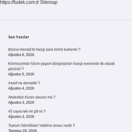
https://fudek.com.tr
Sitemap
Sidebar
Son Yazılar
Bosna-Hersek’te hangi para birimi kullanılır ?
Ağustos 6, 2026
Kromozomlar hücre yaşam döngüsünün hangi evresinde ilk olarak
görünür ?
Ağustos 5, 2026
Avarif ne demektir ?
Ağustos 4, 2026
Abdestsiz Kuran okunur mu ?
Ağustos 3, 2026
45 sayısı tek mi çift mi ?
Ağustos 3, 2026
Toplum Gönüllüleri Vakfının amacı nedir ?
Temmuz 29, 2026