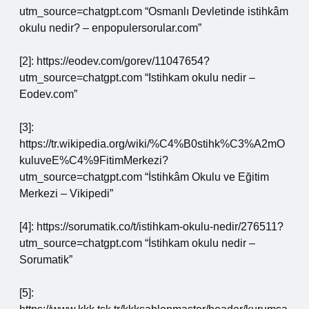
utm_source=chatgpt.com “Osmanlı Devletinde istihkâm
okulu nedir? – enpopulersorular.com”
[2]: https://eodev.com/gorev/11047654?
utm_source=chatgpt.com “Istihkam okulu nedir –
Eodev.com”
[3]:
https://tr.wikipedia.org/wiki/%C4%B0stihk%C3%A2mO
kuluveE%C4%9FitimMerkezi?
utm_source=chatgpt.com “İstihkâm Okulu ve Eğitim
Merkezi – Vikipedi”
[4]: https://sorumatik.co/t/istihkam-okulu-nedir/276511?
utm_source=chatgpt.com “İstihkam okulu nedir –
Sorumatik”
[5]: