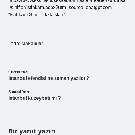
https://www.kkk.tsk.tr/kkksablonmaster/header/kurumsa
l/siniflar/istihkam.aspx?utm_source=chatgpt.com
“İstihkam Sınıfı – kkk.tsk.tr”
Tarih:
Makaleler
Önceki Yazı
Istanbul efendisi ne zaman yazıldı ?
Sonraki Yazı
Istanbul kuzeybatı mı ?
Bir yanıt yazın