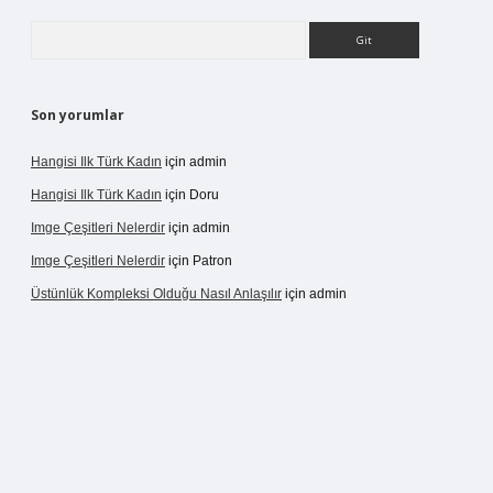
Arama
Son yorumlar
Hangisi Ilk Türk Kadın
için
admin
Hangisi Ilk Türk Kadın
için
Doru
Imge Çeşitleri Nelerdir
için
admin
Imge Çeşitleri Nelerdir
için
Patron
Üstünlük Kompleksi Olduğu Nasıl Anlaşılır
için
admin
.net