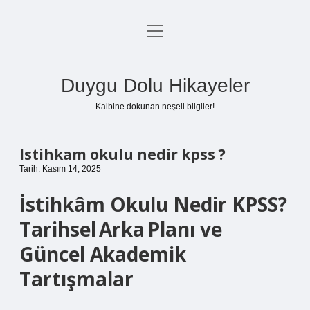
menüyü
Anasayfa
aç
Gizlilik Politikası
Duygu Dolu Hikayeler
Yasal Uyarı
Kalbine dokunan neşeli bilgiler!
Hakkımızda
Istihkam okulu nedir kpss ?
Tarih: Kasım 14, 2025
İstihkâm Okulu Nedir KPSS?
Tarihsel Arka Planı ve
Güncel Akademik
Tartışmalar