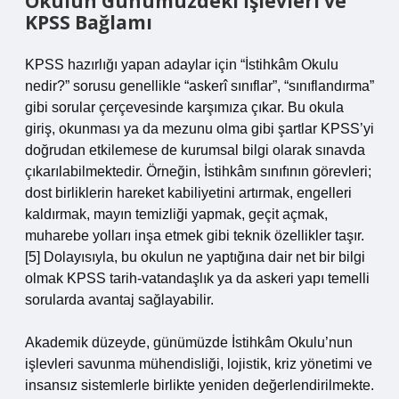
Okulun Günümüzdeki İşlevleri ve
KPSS Bağlamı
KPSS hazırlığı yapan adaylar için “İstihkâm Okulu
nedir?” sorusu genellikle “askerî sınıflar”, “sınıflandırma”
gibi sorular çerçevesinde karşımıza çıkar. Bu okula
giriş, okunması ya da mezunu olma gibi şartlar KPSS’yi
doğrudan etkilemese de kurumsal bilgi olarak sınavda
çıkarılabilmektedir. Örneğin, İstihkâm sınıfının görevleri;
dost birliklerin hareket kabiliyetini artırmak, engelleri
kaldırmak, mayın temizliği yapmak, geçit açmak,
muharebe yolları inşa etmek gibi teknik özellikler taşır.
[5] Dolayısıyla, bu okulun ne yaptığına dair net bir bilgi
olmak KPSS tarih‑vatandaşlık ya da askeri yapı temelli
sorularda avantaj sağlayabilir.
Akademik düzeyde, günümüzde İstihkâm Okulu’nun
işlevleri savunma mühendisliği, lojistik, kriz yönetimi ve
insansız sistemlerle birlikte yeniden değerlendirilmekte.