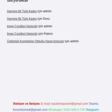
Son yorumlar
Hangisi Ilk Türk Kadın
için
admin
Hangisi Ilk Türk Kadın
için
Doru
Imge Çeşitleri Nelerdir
için
admin
Imge Çeşitleri Nelerdir
için
Patron
Üstünlük Kompleksi Olduğu Nasıl Anlaşılır
için
admin
ilbet giriş
https://betexpergiris.casino/
betexpergir.net
Reklam ve İletişim:
E-mail:
backlinkpaneli@gmail.com
Teams:
forumhizmeti@gmail.com
Whatsapp: 0262 606 0 726
Telegram: