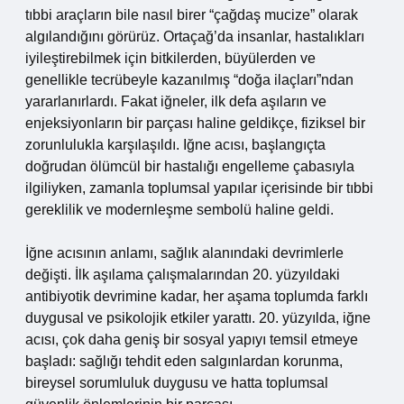
tıbbi araçların bile nasıl birer “çağdaş mucize” olarak
algılandığını görürüz. Ortaçağ’da insanlar, hastalıkları
iyileştirebilmek için bitkilerden, büyülerden ve
genellikle tecrübeyle kazanılmış “doğa ilaçları”ndan
yararlanırlardı. Fakat iğneler, ilk defa aşıların ve
enjeksiyonların bir parçası haline geldikçe, fiziksel bir
zorunlulukla karşılaşıldı. Iğne acısı, başlangıçta
doğrudan ölümcül bir hastalığı engelleme çabasıyla
ilgiliyken, zamanla toplumsal yapılar içerisinde bir tıbbi
gereklilik ve modernleşme sembolü haline geldi.
İğne acısının anlamı, sağlık alanındaki devrimlerle
değişti. İlk aşılama çalışmalarından 20. yüzyıldaki
antibiyotik devrimine kadar, her aşama toplumda farklı
duygusal ve psikolojik etkiler yarattı. 20. yüzyılda, iğne
acısı, çok daha geniş bir sosyal yapıyı temsil etmeye
başladı: sağlığı tehdit eden salgınlardan korunma,
bireysel sorumluluk duygusu ve hatta toplumsal