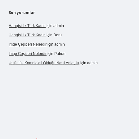
Son yorumlar
Hangisi Ilk Türk Kadın
için
admin
Hangisi Ilk Türk Kadın
için
Doru
Imge Çeşitleri Nelerdir
için
admin
Imge Çeşitleri Nelerdir
için
Patron
Üstünlük Kompleksi Olduğu Nasıl Anlaşılır
için
admin
t