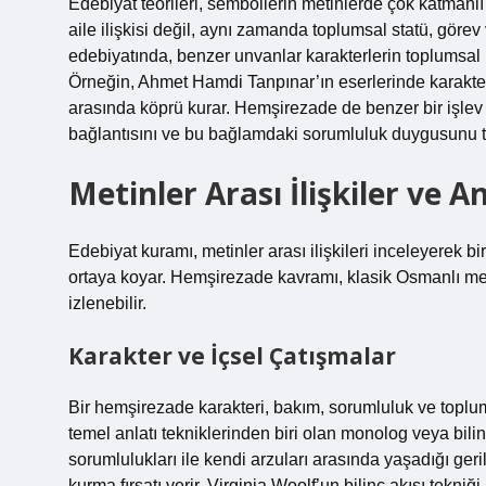
Edebiyat teorileri, sembollerin metinlerde çok katmanlı
aile ilişkisi değil, aynı zamanda toplumsal statü, görev
edebiyatında, benzer unvanlar karakterlerin toplumsal ki
Örneğin, Ahmet Hamdi Tanpınar’ın eserlerinde karakter i
arasında köprü kurar. Hemşirezade de benzer bir işlev 
bağlantısını ve bu bağlamdaki sorumluluk duygusunu t
Metinler Arası İlişkiler ve A
Edebiyat kuramı, metinler arası ilişkileri inceleyerek 
ortaya koyar. Hemşirezade kavramı, klasik Osmanlı met
izlenebilir.
Karakter ve İçsel Çatışmalar
Bir hemşirezade karakteri, bakım, sorumluluk ve toplumsa
temel anlatı tekniklerinden biri olan monolog veya bilinç
sorumlulukları ile kendi arzuları arasında yaşadığı g
kurma fırsatı verir. Virginia Woolf’un bilinç akışı tekniği