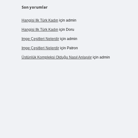
Son yorumlar
Hangisi Ilk Türk Kadın
için
admin
Hangisi Ilk Türk Kadın
için
Doru
Imge Çeşitleri Nelerdir
için
admin
Imge Çeşitleri Nelerdir
için
Patron
Üstünlük Kompleksi Olduğu Nasıl Anlaşılır
için
admin