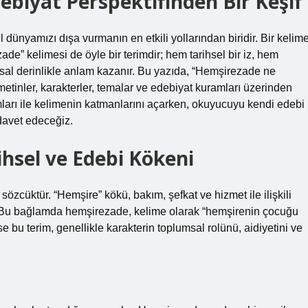
iyat Perspektifinden Bir Keşif
ünyamızı dışa vurmanın en etkili yollarından biridir. Bir kelime
ade” kelimesi de öyle bir terimdir; hem tarihsel bir iz, hem
ısal derinlikle anlam kazanır. Bu yazıda, “Hemşirezade ne
etinler, karakterler, temalar ve edebiyat kuramları üzerinden
arı ile kelimenin katmanlarını açarken, okuyucuyu kendi edebi
davet edeceğiz.
hsel ve Edebi Kökeni
özcüktür. “Hemşire” kökü, bakım, şefkat ve hizmet ile ilişkili
şır. Bu bağlamda hemşirezade, kelime olarak “hemşirenin çocuğu
 bu terim, genellikle karakterin toplumsal rolünü, aidiyetini ve