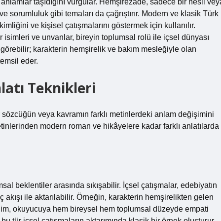
 anlamlar taşıdığını vurgular. Hemşirezade, sadece bir nesil vey
 ve sorumluluk gibi temaları da çağrıştırır. Modern ve klasik Türk
mliğini ve kişisel çatışmalarını göstermek için kullanılır.
simleri ve unvanlar, bireyin toplumsal rolü ile içsel dünyası
görebilir; karakterin hemşirelik ve bakım mesleğiyle olan
emsil eder.
nlatı Teknikleri
bir sözcüğün veya kavramın farklı metinlerdeki anlam değişimini
inlerinden modern roman ve hikâyelere kadar farklı anlatılarda
l beklentiler arasında sıkışabilir. İçsel çatışmalar, edebiyatın
 akışı ile aktarılabilir. Örneğin, karakterin hemşirelikten gelen
erilim, okuyucuya hem bireysel hem toplumsal düzeyde empati
, bu tür içsel çatışmaların aktarımında klasik bir örnek oluşturur.