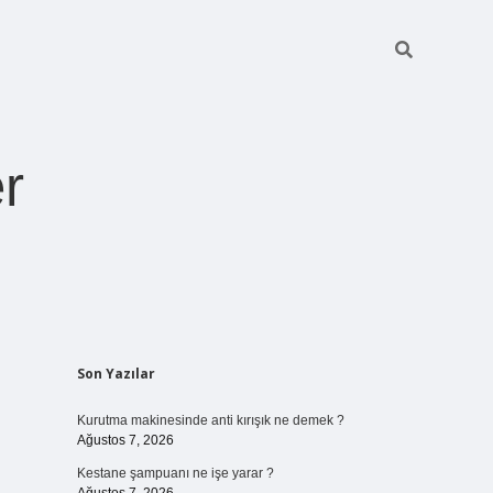
r
Sidebar
Son Yazılar
ilbet giriş
https://betexpergiris.casino/
bete
Kurutma makinesinde anti kırışık ne demek ?
Ağustos 7, 2026
Kestane şampuanı ne işe yarar ?