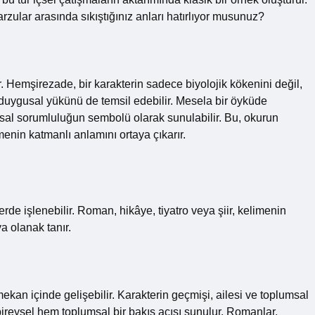
arzular arasında sıkıştığınız anları hatırlıyor musunuz?
ir. Hemşirezade, bir karakterin sadece biyolojik kökenini değil,
duygusal yükünü de temsil edebilir. Mesela bir öyküde
msal sorumluluğun sembolü olarak sunulabilir. Bu, okurun
menin katmanlı anlamını ortaya çıkarır.
erde işlenebilir. Roman, hikâye, tiyatro veya şiir, kelimenin
a olanak tanır.
an içinde gelişebilir. Karakterin geçmişi, ailesi ve toplumsal
ireysel hem toplumsal bir bakış açısı sunulur. Romanlar,