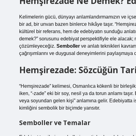
Hemşirezade Ne Demek? Edeb
Kelimelerin gücü, dünyayı anlamlandırmamızın ve içsel d
bir ad, bir unvan bazen binlerce hikâye taşır. “Hemşirez
kültürel bir referans, hem de edebiyatın sunduğu anlat
demek?” sorusunu edebiyat perspektifiyle ele alacak; m
çözümleyeceğiz.
Semboller
ve
anlatı teknikleri
kavraml
çağrışımlarını ve duygusal deneyimlerini paylaşmaya 
Hemşirezade: Sözcüğün Tari
“Hemşirezade” kelimesi, Osmanlıca kökenli bir birleşik s
iken, “-zade” eki bir soy, nesil ya da torun anlamı ta
veya soyundan gelen kişi” anlamına gelir. Edebiyatta ise
kimliğini sembolik bir biçimde yansıtır.
Semboller ve Temalar