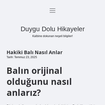
menüyü
Anasayfa
aç
Gizlilik Politikası
Duygu Dolu Hikayeler
Yasal Uyarı
Kalbine dokunan neşeli bilgiler!
Hakkımızda
Hakiki Balı Nasıl Anlar
Tarih: Temmuz 23, 2025
Balın orijinal
olduğunu nasıl
anlarız?