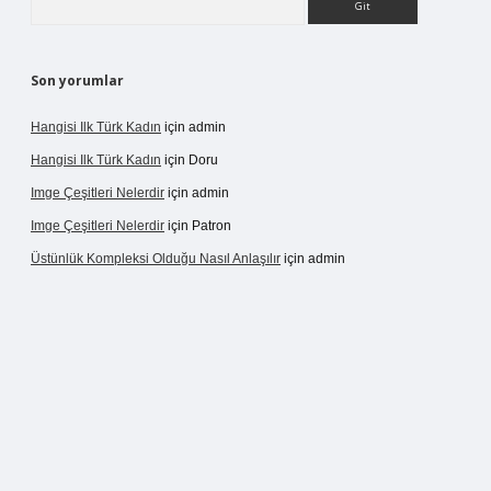
Son yorumlar
Hangisi Ilk Türk Kadın
için
admin
Hangisi Ilk Türk Kadın
için
Doru
Imge Çeşitleri Nelerdir
için
admin
Imge Çeşitleri Nelerdir
için
Patron
Üstünlük Kompleksi Olduğu Nasıl Anlaşılır
için
admin
lbet giriş
https://betexpergiris.casino/
betexpergir.net