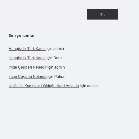
Arama
Son yorumlar
Hangisi Ilk Türk Kadın
için
admin
Hangisi Ilk Türk Kadın
için
Doru
Imge Çeşitleri Nelerdir
için
admin
Imge Çeşitleri Nelerdir
için
Patron
Üstünlük Kompleksi Olduğu Nasıl Anlaşılır
için
admin
riş
https://betexpergiris.casino/
betexpergir.net