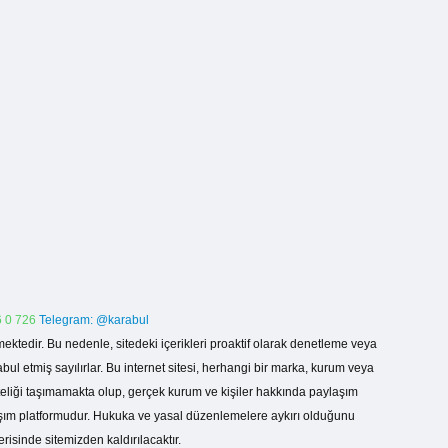
 0 726
Telegram: @karabul
ektedir. Bu nedenle, sitedeki içerikleri proaktif olarak denetleme veya
 etmiş sayılırlar. Bu internet sitesi, herhangi bir marka, kurum veya
niteliği taşımamakta olup, gerçek kurum ve kişiler hakkında paylaşım
laşım platformudur. Hukuka ve yasal düzenlemelere aykırı olduğunu
erisinde sitemizden kaldırılacaktır.