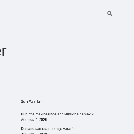
r
Sidebar
Son Yazılar
ilbet giriş
https://betexpergiris.casino/
betexpergir.net
Kurutma makinesinde anti kırışık ne demek ?
Ağustos 7, 2026
Kestane şampuanı ne işe yarar ?