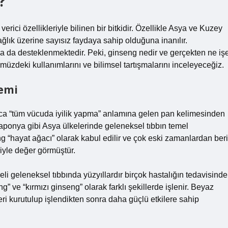
?
verici özellikleriyle bilinen bir bitkidir. Özellikle Asya ve Kuzey
ağlık üzerine sayısız faydaya sahip olduğuna inanılır.
la da desteklenmektedir. Peki, ginseng nedir ve gerçekten ne iş
müzdeki kullanımlarını ve bilimsel tartışmalarını inceleyeceğiz.
nemi
anca “tüm vücuda iyilik yapma” anlamına gelen pan kelimesinden
 Japonya gibi Asya ülkelerinde geleneksel tıbbın temel
eng “hayat ağacı” olarak kabul edilir ve çok eski zamanlardan beri
eniyle değer görmüştür.
li geleneksel tıbbında yüzyıllardır birçok hastalığın tedavisinde
ng” ve “kırmızı ginseng” olarak farklı şekillerde işlenir. Beyaz
eri kurutulup işlendikten sonra daha güçlü etkilere sahip