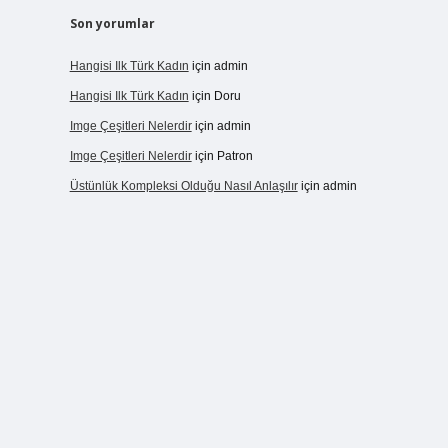
Son yorumlar
Hangisi Ilk Türk Kadın
için
admin
Hangisi Ilk Türk Kadın
için
Doru
Imge Çeşitleri Nelerdir
için
admin
Imge Çeşitleri Nelerdir
için
Patron
Üstünlük Kompleksi Olduğu Nasıl Anlaşılır
için
admin