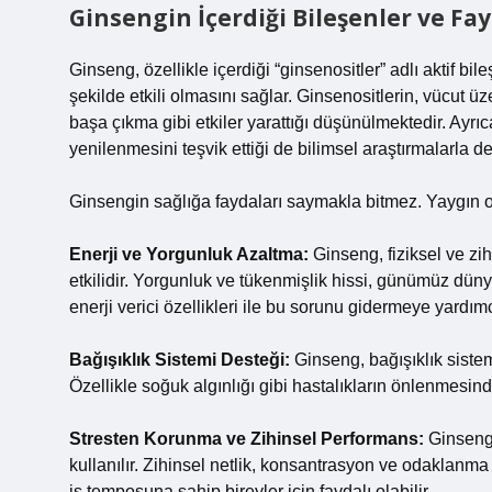
Ginsengin İçerdiği Bileşenler ve Fay
Ginseng, özellikle içerdiği “ginsenositler” adlı aktif bil
şekilde etkili olmasını sağlar. Ginsenositlerin, vücut üz
başa çıkma gibi etkiler yarattığı düşünülmektedir. Ayrı
yenilenmesini teşvik ettiği de bilimsel araştırmalarla d
Ginsengin sağlığa faydaları saymakla bitmez. Yaygın ol
Enerji ve Yorgunluk Azaltma:
Ginseng, fiziksel ve zi
etkilidir. Yorgunluk ve tükenmişlik hissi, günümüz dün
enerji verici özellikleri ile bu sorunu gidermeye yardımcı
Bağışıklık Sistemi Desteği:
Ginseng, bağışıklık sistem
Özellikle soğuk algınlığı gibi hastalıkların önlenmesind
Stresten Korunma ve Zihinsel Performans:
Ginseng,
kullanılır. Zihinsel netlik, konsantrasyon ve odaklanma 
iş temposuna sahip bireyler için faydalı olabilir.