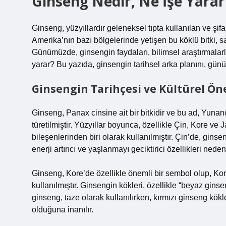
Ginseng Nedir, Ne İşe Yarar
Ginseng, yüzyıllardır geleneksel tıpta kullanılan ve şifa 
Amerika’nın bazı bölgelerinde yetişen bu köklü bitki, s
Günümüzde, ginsengin faydaları, bilimsel araştırmalar
yarar? Bu yazıda, ginsengin tarihsel arka planını, günü
Ginsengin Tarihçesi ve Kültürel Ö
Ginseng, Panax cinsine ait bir bitkidir ve bu ad, Yun
türetilmiştir. Yüzyıllar boyunca, özellikle Çin, Kore ve
bileşenlerinden biri olarak kullanılmıştır. Çin’de, gins
enerji artırıcı ve yaşlanmayı geciktirici özellikleri ned
Ginseng, Kore’de özellikle önemli bir sembol olup, Kore
kullanılmıştır. Ginsengin kökleri, özellikle “beyaz ginse
ginseng, taze olarak kullanılırken, kırmızı ginseng kökl
olduğuna inanılır.