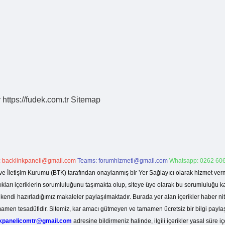
r
https://fudek.com.tr
Sitemap
:
backlinkpaneli@gmail.com
Teams:
forumhizmeti@gmail.com
Whatsapp: 0262 606
ve İletişim Kurumu (BTK) tarafından onaylanmış bir Yer Sağlayıcı olarak hizmet verm
rı içeriklerin sorumluluğunu taşımakta olup, siteye üye olarak bu sorumluluğu kabul
a kendi hazırladığımız makaleler paylaşılmaktadır. Burada yer alan içerikler haber 
tamamen tesadüfidir. Sitemiz, kar amacı gütmeyen ve tamamen ücretsiz bir bilgi pay
nkpanelicomtr@gmail.com
adresine bildirmeniz halinde, ilgili içerikler yasal süre iç