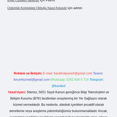
Imge Çeşitleri Nelerdir
için
Patron
Üstünlük Kompleksi Olduğu Nasıl Anlaşılır
için
admin
ilbet giriş
https://betexpergiris.casino/
betexpergir.net
Reklam ve İletişim:
E-mail:
backlinkpaneli@gmail.com
Teams:
forumhizmeti@gmail.com
Whatsapp: 0262 606 0 726
Telegram:
@karabul
Yasal Uyarı:
Sitemiz, 5651 Sayılı Kanun gereğince Bilgi Teknolojileri ve
İletişim Kurumu (BTK) tarafından onaylanmış bir Yer Sağlayıcı olarak
hizmet vermektedir. Bu nedenle, sitedeki içerikleri proaktif olarak
denetleme veya araştırma yükümlülüğümüz bulunmamaktadır. Ancak,