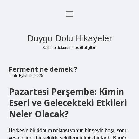
menüyü
Anasayfa
aç
Gizlilik Politikası
Duygu Dolu Hikayeler
Yasal Uyarı
Kalbine dokunan neşeli bilgiler!
Hakkımızda
Ferment ne demek ?
Tarih: Eylül 12, 2025
Pazartesi Perşembe: Kimin
Eseri ve Gelecekteki Etkileri
Neler Olacak?
Herkesin bir dönüm noktası vardır; bir şeyin başı, sonu
veya bilinçli bir şekilde şekillendirilmiş bir tarih. Bugün