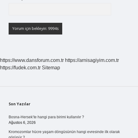
https://www.dansforum.com.tr
https://arnisagiyim.com.tr
https://fudek.com.tr
Sitemap
Sidebar
Son Yazılar
Bosna-Hersek’te hangi para birimi kullanılır ?
Ağustos 6, 2026
Kromozomlar hücre yaşam döngüsünün hangi evresinde ilk olarak
görünür ?