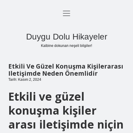
menüyü
Anasayfa
aç
Gizlilik Politikası
Duygu Dolu Hikayeler
Yasal Uyarı
Kalbine dokunan neşeli bilgiler!
Hakkımızda
Etkili Ve Güzel Konuşma Kişilerarası
Iletişimde Neden Önemlidir
Tarih: Kasım 2, 2024
Etkili ve güzel
konuşma kişiler
arası iletişimde niçin