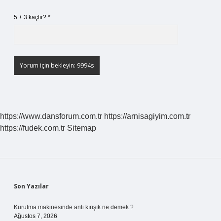
5 + 3 kaçtır?
*
https://www.dansforum.com.tr
https://arnisagiyim.com.tr
https://fudek.com.tr
Sitemap
Sidebar
Son Yazılar
Kurutma makinesinde anti kırışık ne demek ?
Ağustos 7, 2026