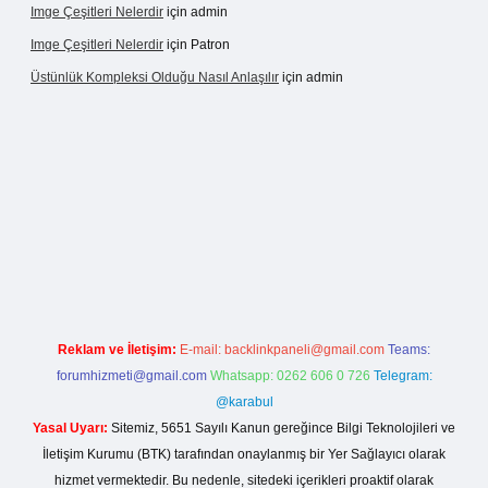
Imge Çeşitleri Nelerdir
için
admin
Imge Çeşitleri Nelerdir
için
Patron
Üstünlük Kompleksi Olduğu Nasıl Anlaşılır
için
admin
riş
https://betexpergiris.casino/
betexpergir.net
Reklam ve İletişim:
E-mail:
backlinkpaneli@gmail.com
Teams:
forumhizmeti@gmail.com
Whatsapp: 0262 606 0 726
Telegram:
@karabul
Yasal Uyarı:
Sitemiz, 5651 Sayılı Kanun gereğince Bilgi Teknolojileri ve
İletişim Kurumu (BTK) tarafından onaylanmış bir Yer Sağlayıcı olarak
hizmet vermektedir. Bu nedenle, sitedeki içerikleri proaktif olarak