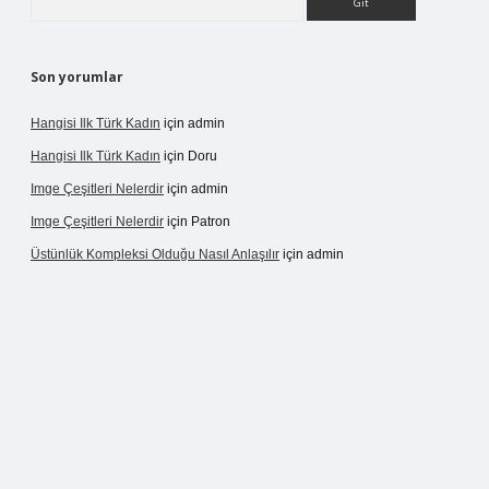
Son yorumlar
Hangisi Ilk Türk Kadın
için
admin
Hangisi Ilk Türk Kadın
için
Doru
Imge Çeşitleri Nelerdir
için
admin
Imge Çeşitleri Nelerdir
için
Patron
Üstünlük Kompleksi Olduğu Nasıl Anlaşılır
için
admin
 giriş
https://betexpergiris.casino/
betexpergir.net