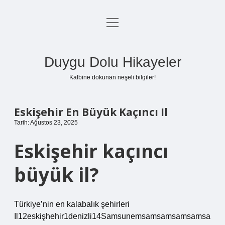
menüyü
Anasayfa
aç
Gizlilik Politikası
Duygu Dolu Hikayeler
Yasal Uyarı
Kalbine dokunan neşeli bilgiler!
Hakkımızda
Eskişehir En Büyük Kaçıncı Il
Tarih: Ağustos 23, 2025
Eskişehir kaçıncı
büyük il?
Türkiye’nin en kalabalık şehirleri
Il12eskişhehir1denizli14Samsunemsamsamsamsamsa