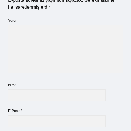
E-posta adresiniz yayınlanmayacak.
Gerekli alanlar
*
ile işaretlenmişlerdir
Yorum
İsim*
E-Posta*