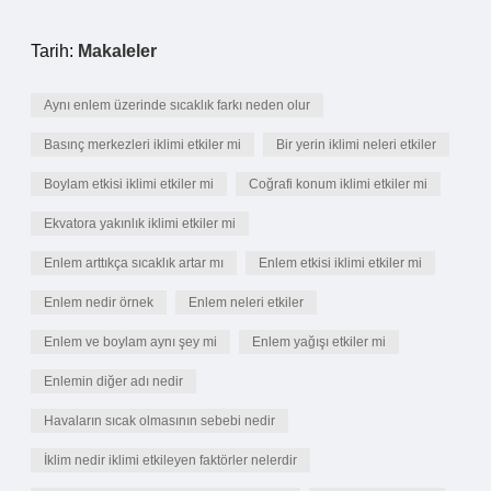
Tarih:
Makaleler
Aynı enlem üzerinde sıcaklık farkı neden olur
Basınç merkezleri iklimi etkiler mi
Bir yerin iklimi neleri etkiler
Boylam etkisi iklimi etkiler mi
Coğrafi konum iklimi etkiler mi
Ekvatora yakınlık iklimi etkiler mi
Enlem arttıkça sıcaklık artar mı
Enlem etkisi iklimi etkiler mi
Enlem nedir örnek
Enlem neleri etkiler
Enlem ve boylam aynı şey mi
Enlem yağışı etkiler mi
Enlemin diğer adı nedir
Havaların sıcak olmasının sebebi nedir
İklim nedir iklimi etkileyen faktörler nelerdir