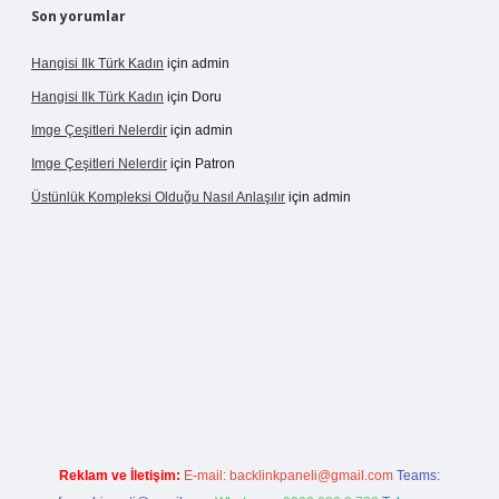
Son yorumlar
Hangisi Ilk Türk Kadın
için
admin
Hangisi Ilk Türk Kadın
için
Doru
Imge Çeşitleri Nelerdir
için
admin
Imge Çeşitleri Nelerdir
için
Patron
Üstünlük Kompleksi Olduğu Nasıl Anlaşılır
için
admin
giriş
https://betexpergiris.casino/
betexpergir.net
Reklam ve İletişim:
E-mail:
backlinkpaneli@gmail.com
Teams: