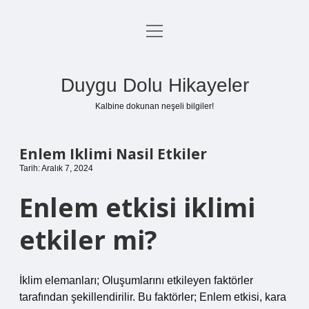
menüyü
Anasayfa
aç
Gizlilik Politikası
Duygu Dolu Hikayeler
Yasal Uyarı
Kalbine dokunan neşeli bilgiler!
Hakkımızda
Enlem Iklimi Nasil Etkiler
Tarih: Aralık 7, 2024
Enlem etkisi iklimi
etkiler mi?
İklim elemanları; Oluşumlarını etkileyen faktörler
tarafından şekillendirilir. Bu faktörler; Enlem etkisi, kara