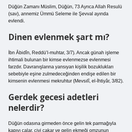
Düğün Zamanı Müslim, Düğün, 73 Ayrıca Allah Resulü
(sav), annemiz Ümmü Seleme ile Şevval ayında
evlendi.
Dinen evlenmek şart mı?
İbn Âbidîn, Reddü’l-muhtar, 3/7). Ancak günah işleme
ihtimali bulunan bir kimse evlenmezse evlenmesi
farzdır. Davranışlarına yansıyan kişilik bozuklukları
sebebiyle eşine zulmedeceğinden endişe edilen bir
kimsenin evlenmesi mekruhtur (Mevsılî, el-İhtiyâr, 3/82).
Gerdek gecesi adetleri
nelerdir?
Düğün odasına girmeden önce gelin tek parmağıyla
kapıyı çalar, çivi çakar ve gelin ekmeği omzunun