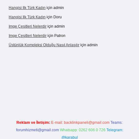
Hangisi Ilk Türk Kadın
için
admin
Hangisi Ilk Türk Kadın
için
Doru
Imge Çeşitleri Nelerdir
için
admin
Imge Çeşitleri Nelerdir
için
Patron
Üstünlük Kompleksi Olduğu Nasıl Anlaşılır
için
admin
iriş
https://betexpergiris.casino/
betexpergir.net
Reklam ve İletişim:
E-mail:
backlinkpaneli@gmail.com
Teams:
forumhizmeti@gmail.com
Whatsapp: 0262 606 0 726
Telegram:
@karabul