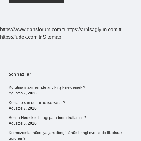
https://www.dansforum.com.tr
https://arnisagiyim.com.tr
https://fudek.com.tr
Sitemap
Sidebar
Son Yazılar
Kurutma makinesinde anti kırışık ne demek ?
Ağustos 7, 2026
Kestane şampuanı ne işe yarar ?
Ağustos 7, 2026
Bosna-Hersek’te hangi para birimi kullanılır ?
Ağustos 6, 2026
Kromozomlar hücre yaşam döngüsünün hangi evresinde ilk olarak
görünür ?