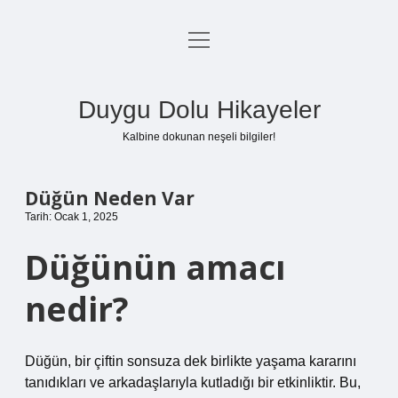
menüyü
Anasayfa
aç
Gizlilik Politikası
Duygu Dolu Hikayeler
Yasal Uyarı
Kalbine dokunan neşeli bilgiler!
Hakkımızda
Düğün Neden Var
Tarih: Ocak 1, 2025
Düğünün amacı
nedir?
Düğün, bir çiftin sonsuza dek birlikte yaşama kararını
tanıdıkları ve arkadaşlarıyla kutladığı bir etkinliktir. Bu,