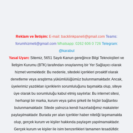
giriş
https://betexpergiris.casino/
betexpergir.net
Reklam ve İletişim:
E-mail:
backlinkpaneli@gmail.com
Teams:
forumhizmeti@gmail.com
Whatsapp: 0262 606 0 726
Telegram:
@karabul
Yasal Uyarı:
Sitemiz, 5651 Sayılı Kanun gereğince Bilgi Teknolojileri ve
İletişim Kurumu (BTK) tarafından onaylanmış bir Yer Sağlayıcı olarak
hizmet vermektedir. Bu nedenle, sitedeki içerikleri proaktif olarak
denetleme veya araştırma yükümlülüğümüz bulunmamaktadır. Ancak,
üyelerimiz yazdıkları içeriklerin sorumluluğunu taşımakta olup, siteye
üye olarak bu sorumluluğu kabul etmiş sayılırlar. Bu internet sitesi,
herhangi bir marka, kurum veya şahıs şirketi ile hiçbir bağlantısı
bulunmamaktadır. Sitede yalnızca kendi hazırladığımız makaleler
paylaşılmaktadır. Burada yer alan içerikler haber niteliği taşımamakta
olup, gerçek kurum ve kişiler hakkında paylaşım yapılmamaktadır.
Gerçek kurum ve kişiler ile isim benzerlikleri tamamen tesadüfidir.