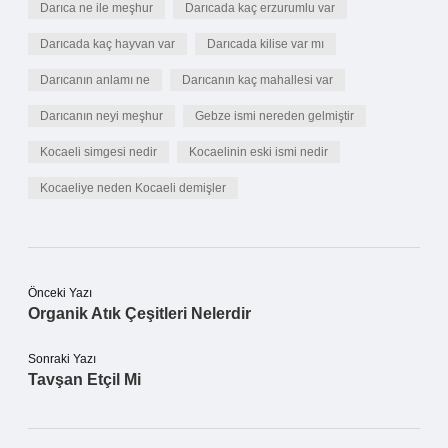
Darıca ne ile meşhur
Darıcada kaç erzurumlu var
Darıcada kaç hayvan var
Darıcada kilise var mı
Darıcanın anlamı ne
Darıcanın kaç mahallesi var
Darıcanın neyi meşhur
Gebze ismi nereden gelmiştir
Kocaeli simgesi nedir
Kocaelinin eski ismi nedir
Kocaeliye neden Kocaeli demişler
Önceki Yazı
Organik Atık Çeşitleri Nelerdir
Sonraki Yazı
Tavşan Etçil Mi