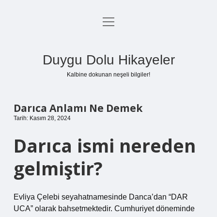
menüyü
Anasayfa
aç
Gizlilik Politikası
Duygu Dolu Hikayeler
Yasal Uyarı
Kalbine dokunan neşeli bilgiler!
Hakkımızda
Darıca Anlamı Ne Demek
Tarih: Kasım 28, 2024
Darıca ismi nereden
gelmiştir?
Evliya Çelebi seyahatnamesinde Danca’dan “DAR
UCA” olarak bahsetmektedir. Cumhuriyet döneminde