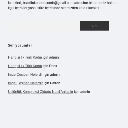
içerikleri,
backlinkpanelicomtr@gmail.com
adresine bildirmeniz halinde,
ilgili içerikler yasal süre içerisinde sitemizden kaldırılacaktır.
Arama
Son yorumlar
Hangisi Ilk Türk Kadın
için
admin
Hangisi Ilk Türk Kadın
için
Doru
Imge Çeşitleri Nelerdir
için
admin
Imge Çeşitleri Nelerdir
için
Patron
Üstünlük Kompleksi Olduğu Nasıl Anlaşılır
için
admin