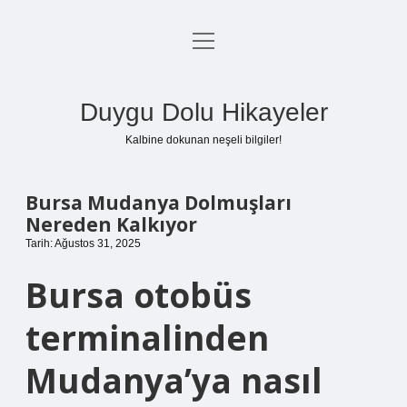
menüyü
Anasayfa
aç
Gizlilik Politikası
Duygu Dolu Hikayeler
Yasal Uyarı
Kalbine dokunan neşeli bilgiler!
Hakkımızda
Bursa Mudanya Dolmuşları
Nereden Kalkıyor
Tarih: Ağustos 31, 2025
Bursa otobüs
terminalinden
Mudanya’ya nasıl