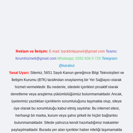
t giriş
https://betexpergiris.casino/
betexpergir.net
Reklam ve İletişim:
E-mail:
backlinkpaneli@gmail.com
Teams:
forumhizmeti@gmail.com
Whatsapp: 0262 606 0 726
Telegram:
@karabul
Yasal Uyarı:
Sitemiz, 5651 Sayılı Kanun gereğince Bilgi Teknolojileri ve
İletişim Kurumu (BTK) tarafından onaylanmış bir Yer Sağlayıcı olarak
hizmet vermektedir. Bu nedenle, sitedeki içerikleri proaktif olarak
denetleme veya araştırma yükümlülüğümüz bulunmamaktadır. Ancak,
üyelerimiz yazdıkları içeriklerin sorumluluğunu taşımakta olup, siteye
üye olarak bu sorumluluğu kabul etmiş sayılırlar. Bu internet sitesi,
herhangi bir marka, kurum veya şahıs şirketi ile hiçbir bağlantısı
bulunmamaktadır. Sitede yalnızca kendi hazırladığımız makaleler
paylaşılmaktadır. Burada yer alan içerikler haber niteliği taşımamakta