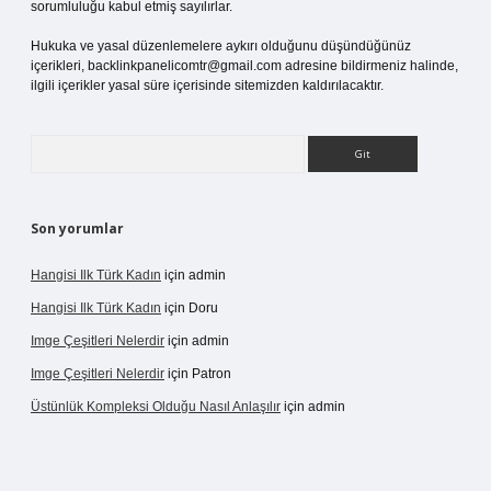
sorumluluğu kabul etmiş sayılırlar.
Hukuka ve yasal düzenlemelere aykırı olduğunu düşündüğünüz
içerikleri,
backlinkpanelicomtr@gmail.com
adresine bildirmeniz halinde,
ilgili içerikler yasal süre içerisinde sitemizden kaldırılacaktır.
Arama
Son yorumlar
Hangisi Ilk Türk Kadın
için
admin
Hangisi Ilk Türk Kadın
için
Doru
Imge Çeşitleri Nelerdir
için
admin
Imge Çeşitleri Nelerdir
için
Patron
Üstünlük Kompleksi Olduğu Nasıl Anlaşılır
için
admin